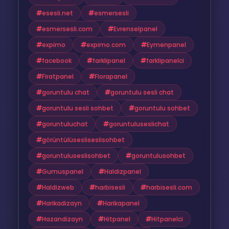
esesli.net
esmersesli
esmersesli.com
Evrenselpanel
expimo
expimo.com
Eymenpanel
facebook
farklipanel
farklipanelci
Firatpanel
Florapanel
goruntulu chat
goruntulu sesli chat
goruntulu sesli sohbet
goruntulu sohbet
goruntuluchat
goruntuluseslichat
görüntülüsesliseslisohbet
goruntuluseslisohbet
goruntulusohbet
Gumuspanel
Haldizpanel
Haldizweb
harbisesli
harbisesli.com
Harikadizayn
Harikapanel
Hazandizayn
Hitpanel
Hitpanelci