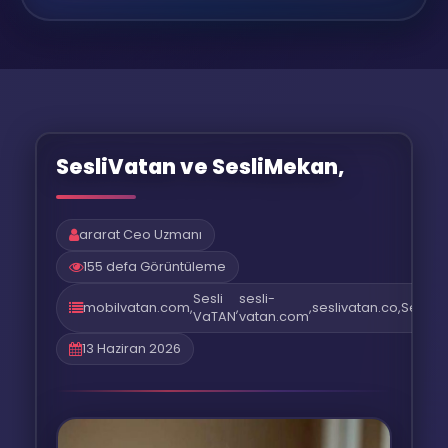
SesliVatan ve SesliMekan,
ararat Ceo Uzmanı
155 defa Görüntüleme
Sesli
sesli-
mobilvatan.com
,
,
,
seslivatan.co
,
Sesliv
VaTAN
vatan.com
13 Haziran 2026