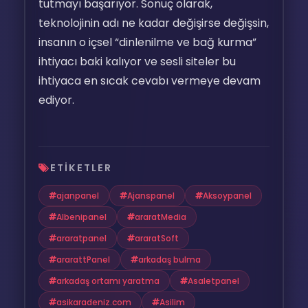
tutmayı başarıyor. Sonuç olarak,
teknolojinin adı ne kadar değişirse değişsin,
insanın o içsel “dinlenilme ve bağ kurma”
ihtiyacı baki kalıyor ve sesli siteler bu
ihtiyaca en sıcak cevabı vermeye devam
ediyor.
ETIKETLER
ajanpanel
Ajanspanel
Aksoypanel
Albenipanel
araratMedia
araratpanel
araratSoft
ararattPanel
arkadaş bulma
arkadaş ortamı yaratma
Asaletpanel
asikaradeniz.com
Asilim