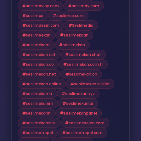
seslimaviay.com
seslimay.com
seslimce
seslimce.com
seslimdesin.com
Seslimedia
seslimeekan
seslimekaan
seslimekam
seslimekan
seslimekan.cet
seslimekan.chat
seslimekan.co
seslimekan.com.tr
seslimekan.net
seslimekan.on
seslimekan.online
seslimekan.siteler
seslimekan.tr
seslimekan.xyz
seslimekanım
seslimekanlar
seslimekann
seslimekanpanel
seslimekansite
seslimeselen.com
seslimetropol
seslimetropol.com