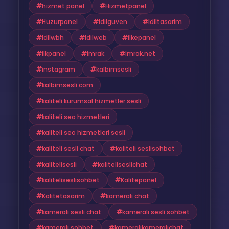
hizmet panel
Hizmetpanel
Huzurpanel
Idilguven
Idiltasarim
Idilwbh
Idilweb
ilkepanel
ilkpanel
Imrak
Imrak.net
instagram
kalbimsesli
kalbimsesli.com
kaliteli kurumsal hizmetler sesli
kaliteli seo hizmetleri
kaliteli seo hizmetleri sesli
kaliteli sesli chat
kaliteli seslisohbet
kalitelisesli
kaliteliseslichat
kaliteliseslisohbet
Kalitepanel
Kalitetasarim
kameralı chat
kameralı sesli chat
kameralı sesli sohbet
kameralı sohbet
kameralıkameralıchat