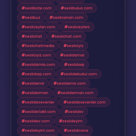
seslibizle.com
seslibulus.com
seslibuz
seslicansin.com
sesliceylan.com
sesliceylani
seslichat
seslichat.com
Seslichatmedia
sesliciyiz
sesliciyiz.com
seslidamar
seslidamla.com
seslidarp
seslidarp.com
seslidekudur.com
seslidemir
seslidemir.com
sesliderman
sesliderman.com
seslidesevenler
seslidesevenler.com
seslidetakil.com
seslidev
seslidev.com
seslideyim
seslideyim.com
seslidivane