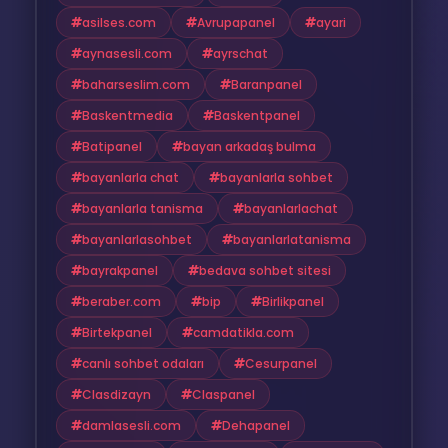
asilses.com
Avrupapanel
ayari
aynasesli.com
ayrschat
baharseslim.com
Baranpanel
Baskentmedia
Baskentpanel
Batipanel
bayan arkadaş bulma
bayanlarla chat
bayanlarla sohbet
bayanlarla tanisma
bayanlarlachat
bayanlarlasohbet
bayanlarlatanisma
bayrakpanel
bedava sohbet sitesi
beraber.com
bip
Birlikpanel
Birtekpanel
camdatikla.com
canlı sohbet odaları
Cesurpanel
Clasdizayn
Claspanel
damlasesli.com
Dehapanel