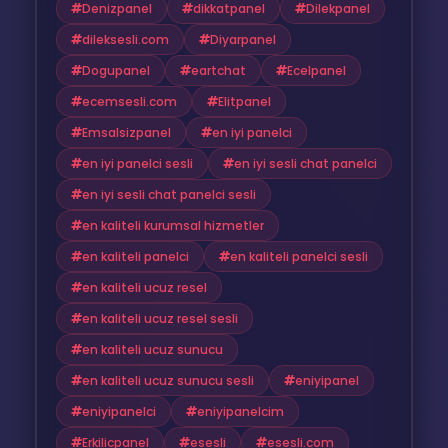
Denizpanel
dikkatpanel
Dilekpanel
dileksesli.com
Diyarpanel
Dogupanel
eartchat
Ecelpanel
ecemsesli.com
Elitpanel
Emsalsizpanel
en iyi panelci
en iyi panelci sesli
en iyi sesli chat panelci
en iyi sesli chat panelci sesli
en kaliteli kurumsal hizmetler
en kaliteli panelci
en kaliteli panelci sesli
en kaliteli ucuz resel
en kaliteli ucuz resel sesli
en kaliteli ucuz sunucu
en kaliteli ucuz sunucu sesli
eniyipanel
eniyipanelci
eniyipanelcim
Erkilicpanel
esesli
esesli.com