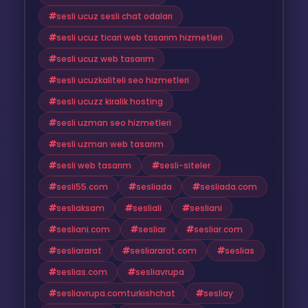
sesli ucuz sesli chat odaları
sesli ucuz ticari web tasarım hizmetleri
sesli ucuz web tasarım
sesli ucuzkaliteli seo hizmetleri
sesli ucuzz kiralik hosting
sesli uzman seo hizmetleri
sesli uzman web tasarım
sesli web tasarım
sesli-siteler
sesli55.com
sesliada
sesliada.com
sesliaksam
sesliali
sesliani
sesliani.com
sesliar
sesliar.com
sesliararat
sesliararat.com
seslias
seslias.com
sesliavrupa
sesliavrupa.comturkishchat
sesliay