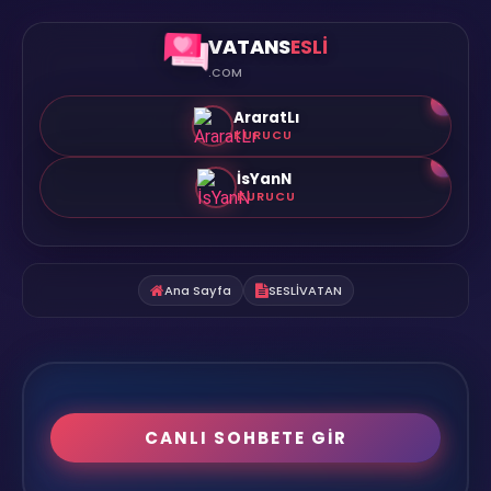
VATANS
ESLİ
.COM
👑
AraratLı
KURUCU
👑
İsYanN
KURUCU
Ana Sayfa
SESLİVATAN
CANLI SOHBETE GİR