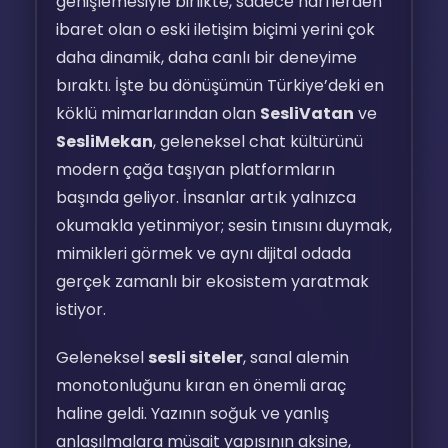
genişlemesiyle birlikte, sadece harflerden
ibaret olan o eski iletişim biçimi yerini çok
daha dinamik, daha canlı bir deneyime
bıraktı. İşte bu dönüşümün Türkiye’deki en
köklü mimarlarından olan
SesliVatan
ve
SesliMekan
, geleneksel chat kültürünü
modern çağa taşıyan platformların
başında geliyor. İnsanlar artık yalnızca
okumakla yetinmiyor; sesin tınısını duymak,
mimikleri görmek ve aynı dijital odada
gerçek zamanlı bir ekosistem yaratmak
istiyor.
Geleneksel
sesli siteler
, sanal alemin
monotonluğunu kıran en önemli araç
haline geldi. Yazının soğuk ve yanlış
anlaşılmalara müsait yapısının aksine,