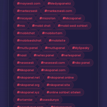
maysesli.com
Medyapanelci
merkezsesli
merkezsesli.com
micayari
microfon
Mirzapanel
mix
mobil chat
mobil sesli sohbet
mobilchat
mobilortam
mobilseslichat
mobilsite
mutlu panel
mutlupanel
MySpeaky
nasil
nefes panel
nefespanel
nesesesli
nesesesli.com
niko panel
Nikopanel
nikopanel.com
nikopanel.net
nikopanel.online
nikopanel.org
nikopanel.site
nikopanel.xyz
online sohbet siteleri
ortamlar
osesdunya