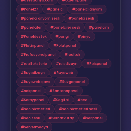
osesdunya.com
Ozlempanel
Panel27
panelci
panelci arıyom
panelci arıyom sesli
panelci sesli
panelciler
panelciler sesli
panelcim
Paneldestek
pangi
pinyo
Platinpanel
Polatpanel
Profesyonelpanel
realtek
realteksterio
reisdizayn
Reispanel
Ruyadizayn
Ruyaweb
Ruyawebajans
Ruzgarpanel
sairpanel
Santanapanel
Saraypanel
Segital
seo
seo hizmetleri
seo hizmetleri sesli
seo sesli
Serhatkutay
seripanel
Servermedya