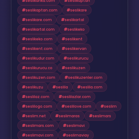
seslikanka.com
seslikaptan
seslikaptan.com
seslikare
seslikare.com
seslikartal
seslikartal.com
seslikeko
seslikeko.com
seslikent
seslikent.com
seslikervan
seslikudur.com
seslikurucu
seslikurucu.co
seslikuzen
seslikuzen.com
seslikuzenler.com
seslikuzu
seslila
seslila.com
seslilaz.com
seslilazlar.com
seslilogo.com
seslilove.com
seslim
seslim.net
seslimaras
seslimars
seslimars.com
seslimavi
seslimavi.com
seslimaviay