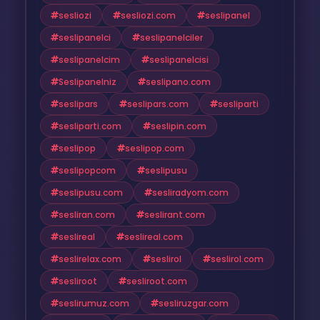
sesliozi
sesliozi.com
seslipanel
seslipanelci
seslipanelciler
seslipanelcim
seslipanelcisi
Seslipanelniz
seslipano.com
seslipars
seslipars.com
sesliparti
sesliparti.com
seslipin.com
seslipop
seslipop.com
seslipopcom
seslipusu
seslipusu.com
sesliradyom.com
sesliran.com
seslirant.com
seslireal
seslireal.com
seslirelax.com
seslirol
seslirol.com
sesliroot
sesliroot.com
seslirumuz.com
sesliruzgar.com