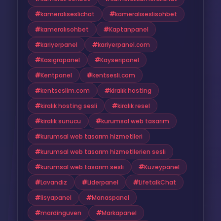
kameralıseslichat
kameralıseslisohbet
kameralısohbet
Kaptanpanel
kariyerpanel
kariyerpanel.com
Kasigrapanel
Kayseripanel
Kentpanel
kentsesli.com
kentseslim.com
kiralık hosting
kiralık hosting sesli
kiralık resel
kiralık sunucu
kurumsal web tasarım
kurumsal web tasarım hizmetlleri
kurumsal web tasarım hizmetllerien sesli
kurumsal web tasarım sesli
Kuzeypanel
Lavandiz
Liderpanel
LifetalkChat
lisyapanel
Manaspanel
mardinguven
Markapanel