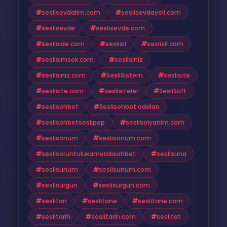
seslisevdalim.com
seslisevdayeli.com
seslisevde
seslisevde.com
sesliside.com
seslisil
seslisil.com
seslisimsek.com
seslisiniz
seslisiniz.com
SesliSistem
seslisite
seslisite.com
seslisiteler
SesliSoft
seslisohbet
Seslisohbet odaları
seslisohbetseslipop
seslisolyanim.com
seslisonum
seslisonum.com
seslisoruntulukameralısohbet
seslisuna
seslisunum
seslisunum.com
seslisurgun
seslisurgun.com
seslitan
seslitane
seslitane.com
seslitarih
seslitarih.com
seslitat