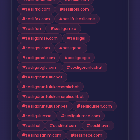
seslifira.com
seslifors.com
seslifox.com
seslifulseslicene
seslifun
sesligamze
sesligamze.com
sesligel
sesligel.com
sesligenel
sesligenel.com
sesligoogle
sesligoogle.com
sesligorunluchat
sesligörüntülüchat
sesligoruntulukameralıchat
sesligörüntülükameralısohbet
sesligoruntulusohbet
sesligulsen.com
sesligulumse
sesligulumse.com
seslihal
seslihal.com
seslihavin
seslihazanim.com
seslihece.com