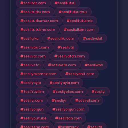
seslitat.com
seslitutku
seslitutku.com
seslitutkumuz
seslitutkumuz.com
seslitutulma
seslitutulma.com
sesliulkem.com
sesliulku
sesliulku.com
seslivakit
seslivakit.com
seslivar
seslivar.com
Seslivatan.com
seslivefa
seslivefa.com
sesliwbh
sesliyakamoz.com
sesliyanit.com
sesliyayla
sesliyayla.com
SesliYazilim
sesliyekos.com
sesliyi
sesliyi.com
sesliyil
sesliyil.com
sesliyorgun
sesliyorgun.com
sesliyoutube
seslizan.com
seslizeho.com
seslizeray
seslizil