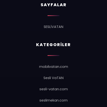
SAYFALAR
SESLİVATAN
KATEGORILER
mobilvatan.com
Sesli VaTAN
sesli-vatan.com
seslimekan.com