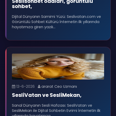
Seslisohbet odaları, görüntülü
sohbet,
Dijital Dünyanın Samimi Yüzü: Seslivatan.com ve
Görüntülü Sohbet Kültürü İnternetin ilk yıllarında
hayatımıza giren yazılı…
13-6-2026
ararat Ceo Uzmanı
SesliVatan ve SesliMekan,
Sanal Dünyanın Sesli Hafızası: SesliVatan ve
SesliMekan ile Dijital Sohbetin Evrimi İnternetin ilk
yıllarında hayatımıza…