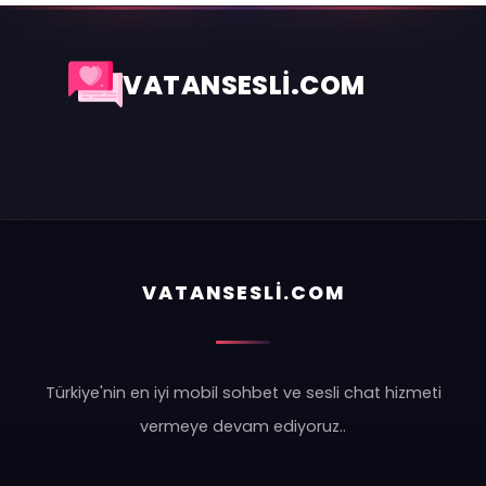
VATANSESLİ.COM
VATANSESLİ.COM
Türkiye'nin en iyi mobil sohbet ve sesli chat hizmeti
vermeye devam ediyoruz..