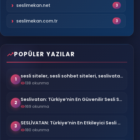
seslimekan.net
3
seslimekan.com.tr
3
POPÜLER YAZILAR
sesli siteler, sesli sohbet siteleri, seslivatan.com, sesli chat siteleri
1
138 okunma
Seslivatan: Türkiye’nin En Güvenilir Sesli Sohbet ve Canlı Chat Platformu
2
169 okunma
SESLİVATAN: Türkiye’nin En Etkileyici Sesli Sohbet Deneyimi
3
180 okunma