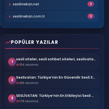
seslimekan.net
3
seslimekan.com.tr
3
POPÜLER YAZILAR
sesli siteler, sesli sohbet siteleri, seslivatan.com, sesli chat siteleri
1
134 okunma
Seslivatan: Türkiye’nin En Güvenilir Sesli Sohbet ve Canlı Chat Platformu
2
166 okunma
SESLİVATAN: Türkiye’nin En Etkileyici Sesli Sohbet Deneyimi
3
178 okunma