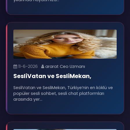
11-6-2026
ararat Ceo Uzmanı
SesliVatan ve SesliMekan,
SesliVatan ve SesliMekan, Türkiye’nin en köklü ve
popüler sesli sohbet, sesli chat platformları
arasında yer…