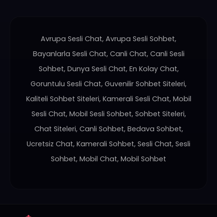
Avrupa Sesli Chat, Avrupa Sesli Sohbet,
Bayanlarla Sesli Chat, Canli Chat, Canli Sesli
Sohbet, Dunya Sesli Chat, En Kolay Chat,
Goruntulu Sesli Chat, Guvenilir Sohbet Siteleri,
Kaliteli Sohbet Siteleri, Kamerali Sesli Chat, Mobil
Sesli Chat, Mobil Sesli Sohbet, Sohbet Siteleri,
Chat Siteleri, Canli Sohbet, Bedava Sohbet,
Ucretsiz Chat, Kamerali Sohbet, Sesli Chat, Sesli
Sohbet, Mobil Chat, Mobil Sohbet