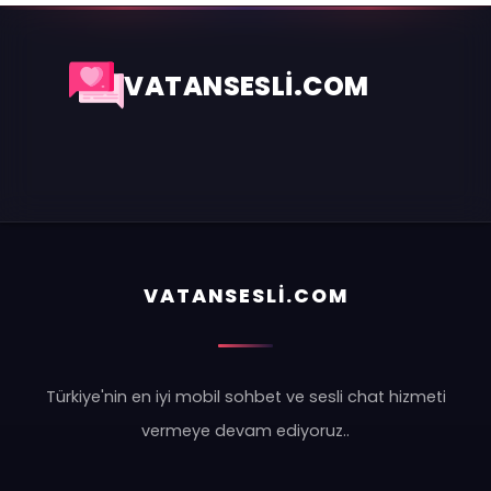
VATANSESLİ.COM
VATANSESLİ.COM
Türkiye'nin en iyi mobil sohbet ve sesli chat hizmeti
vermeye devam ediyoruz..