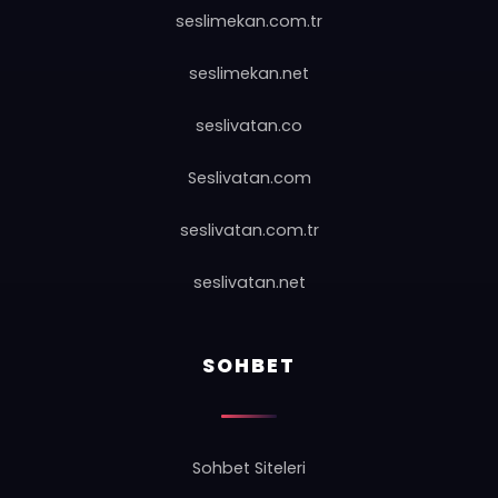
seslimekan.com.tr
seslimekan.net
seslivatan.co
Seslivatan.com
seslivatan.com.tr
seslivatan.net
SOHBET
Sohbet Siteleri