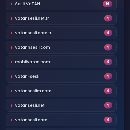
Sesli VaTAN
16
vatansesli.net.tr
9
vatansesli.com.tr
9
vatannsesli.com
9
mobilvatan.com
9
vatan-sesli
9
vatanseslim.com
9
vatansesli.net
9
vatansesli.com
9