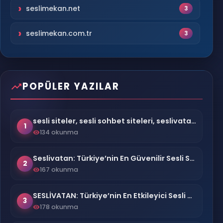
seslimekan.net
3
seslimekan.com.tr
3
POPÜLER YAZILAR
sesli siteler, sesli sohbet siteleri, seslivatan.com, sesli chat siteleri
1
134 okunma
Seslivatan: Türkiye’nin En Güvenilir Sesli Sohbet ve Canlı Chat Platformu
2
167 okunma
SESLİVATAN: Türkiye’nin En Etkileyici Sesli Sohbet Deneyimi
3
178 okunma