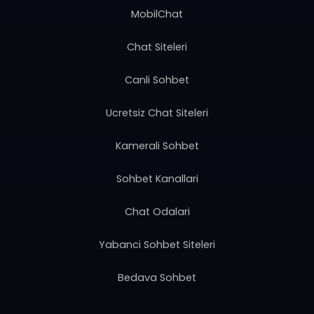
MobilChat
Chat Siteleri
Canli Sohbet
Ucretsiz Chat Siteleri
Kamerali Sohbet
Sohbet Kanallari
Chat Odalari
Yabanci Sohbet Siteleri
Bedava Sohbet