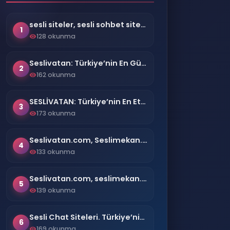
sesli siteler, sesli sohbet siteleri, seslivatan.com, sesli chat siteleri
1
128 okunma
Seslivatan: Türkiye’nin En Güvenilir Sesli Sohbet ve Canlı Chat Platformu
2
162 okunma
SESLİVATAN: Türkiye’nin En Etkileyici Sesli Sohbet Deneyimi
3
173 okunma
Seslivatan.com, Seslimekan.com
4
133 okunma
Seslivatan.com, seslimekan.com ve seslivatan.net
5
139 okunma
Sesli Chat Siteleri. Türkiye’nin en kaliteli Sesli Chat Siteleri kullanıcılarına ücretsiz olarak sunar. seslivatan.com-seslimekan.com,
6
169 okunma