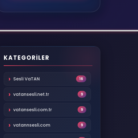
KATEGORILER
Sesli VaTAN
16
vatansesli.net.tr
9
vatansesli.com.tr
9
vatannsesli.com
9