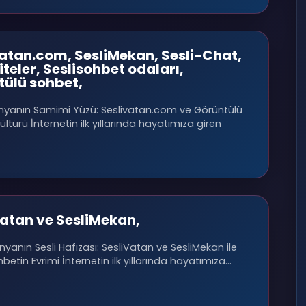
vatan.com, SesliMekan, Sesli-Chat,
siteler, Seslisohbet odaları,
tülü sohbet,
Dünyanın Samimi Yüzü: Seslivatan.com ve Görüntülü
ltürü İnternetin ilk yıllarında hayatımıza giren
Vatan ve SesliMekan,
yanın Sesli Hafızası: SesliVatan ve SesliMekan ile
ohbetin Evrimi İnternetin ilk yıllarında hayatımıza…