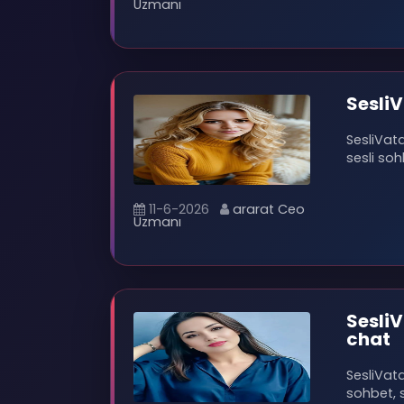
Uzmanı
Sesli
SesliVata
sesli soh
11-6-2026
ararat Ceo
Uzmanı
SesliV
chat
SesliVata
sohbet, s