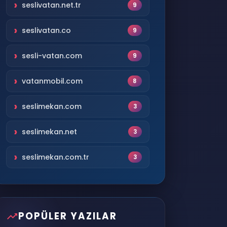
seslivatan.net.tr
9
seslivatan.co
9
sesli-vatan.com
9
vatanmobil.com
8
seslimekan.com
3
seslimekan.net
3
seslimekan.com.tr
3
POPÜLER YAZILAR