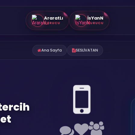
👑
👑
AraratLı
İsYanN
KURUCU
KURUCU
Ana Sayfa
SESLİVATAN
tercih
et