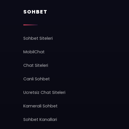
SOHBET
Sohbet Siteleri
MobilChat
Chat Siteleri
Canli Sohbet
Ucretsiz Chat Siteleri
Kamerali Sohbet
Sohbet Kanallari