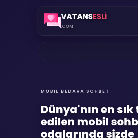
VATANS
ESLİ
.COM
MOBIL BEDAVA SOHBET
Dünya'nın en sık 
edilen mobil sohb
odalarında sizde