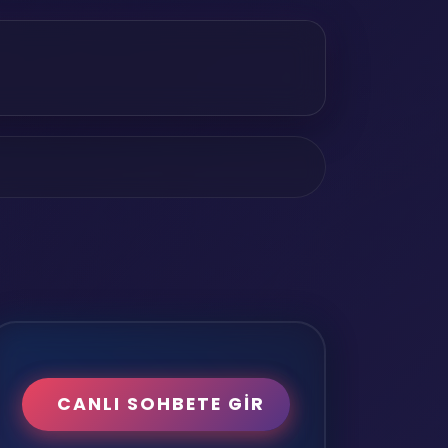
CANLI SOHBETE GİR