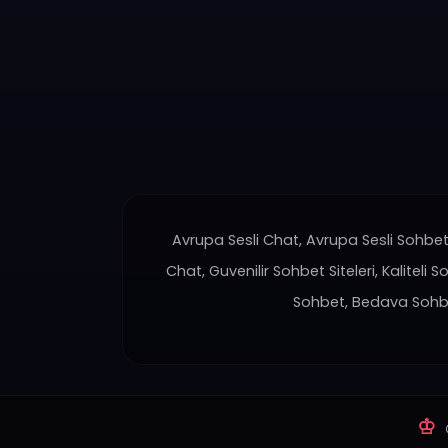
Avrupa Sesli Chat, Avrupa Sesli Sohbet,
Chat, Guvenilir Sohbet Siteleri, Kaliteli S
Sohbet, Bedava Sohbet