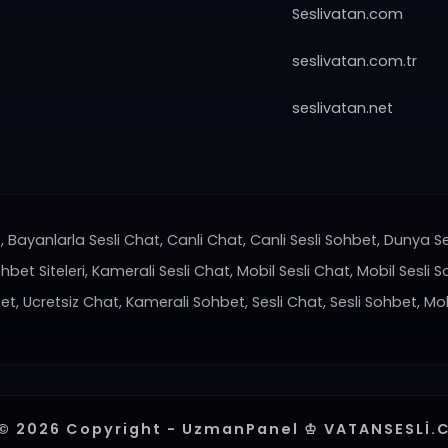
Seslivatan.com
seslivatan.com.tr
seslivatan.net
 Bayanlarla Sesli Chat, Canli Chat, Canli Sesli Sohbet, Dunya Se
ohbet Siteleri, Kamerali Sesli Chat, Mobil Sesli Chat, Mobil Sesli S
, Ucretsiz Chat, Kamerali Sohbet, Sesli Chat, Sesli Sohbet, Mo
© 2026 Copyright - UzmanPanel ♔ VATANSESLİ.