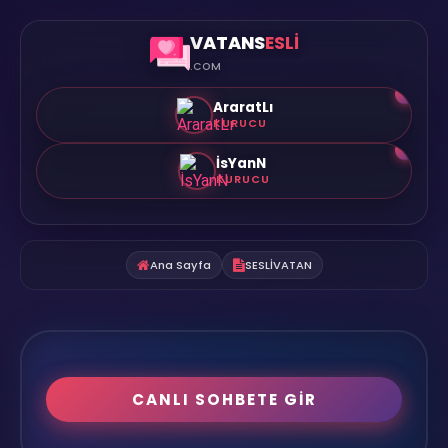
VATANS
ESLİ
.COM
👑
AraratLı
KURUCU
👑
İsYanN
KURUCU
Ana Sayfa
SESLİVATAN
CANLI SOHBETE GİR