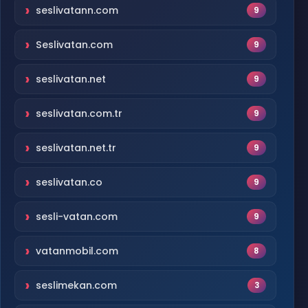
seslivatann.com
9
Seslivatan.com
9
seslivatan.net
9
seslivatan.com.tr
9
seslivatan.net.tr
9
seslivatan.co
9
sesli-vatan.com
9
vatanmobil.com
8
seslimekan.com
3