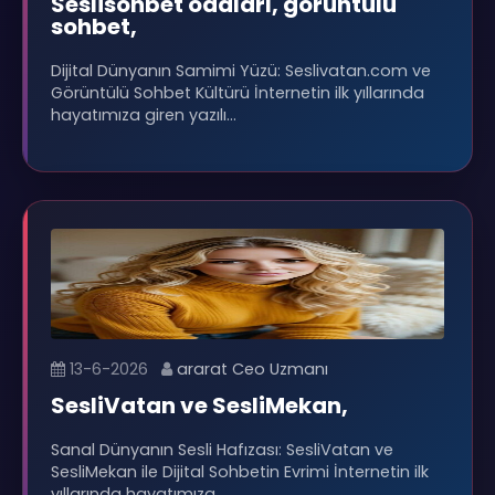
Seslisohbet odaları, görüntülü
sohbet,
Dijital Dünyanın Samimi Yüzü: Seslivatan.com ve
Görüntülü Sohbet Kültürü İnternetin ilk yıllarında
hayatımıza giren yazılı…
13-6-2026
ararat Ceo Uzmanı
SesliVatan ve SesliMekan,
Sanal Dünyanın Sesli Hafızası: SesliVatan ve
SesliMekan ile Dijital Sohbetin Evrimi İnternetin ilk
yıllarında hayatımıza…