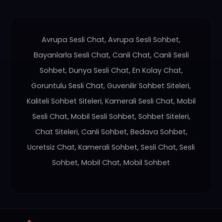
Avrupa Sesli Chat, Avrupa Sesli Sohbet,
Bayanlarla Sesli Chat, Canli Chat, Canli Sesli
Sohbet, Dunya Sesli Chat, En Kolay Chat,
Goruntulu Sesli Chat, Guvenilir Sohbet Siteleri,
Kaliteli Sohbet Siteleri, Kamerali Sesli Chat, Mobil
Sesli Chat, Mobil Sesli Sohbet, Sohbet Siteleri,
Chat Siteleri, Canli Sohbet, Bedava Sohbet,
Ucretsiz Chat, Kamerali Sohbet, Sesli Chat, Sesli
Sohbet, Mobil Chat, Mobil Sohbet