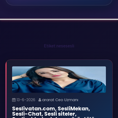
Etiket:
nesesesli
13-6-2026
ararat Ceo Uzmanı
Seslivatan.com, SesliMekan,
Sesli-Chat, Sesli siteler,