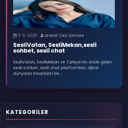
11-6-2026
ararat Ceo Uzmanı
SesliVatan, SesliMekan,sesli
sohbet, sesli chat
SesliVatan, SesliMekan ve Türkiye’nin önde gelen
sesli sohbet, sesli chat platformları, dijital
dünyada insanların bir…
KATEGORILER