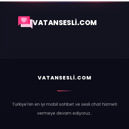
VATANSESLİ.COM
VATANSESLİ.COM
Türkiye'nin en iyi mobil sohbet ve sesli chat hizmeti
vermeye devam ediyoruz..