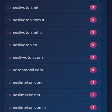
seslivatan.net
9
seslivatan.com.tr
9
seslivatan.net.tr
9
seslivatan.co
9
sesli-vatan.com
9
vatanmobil.com
8
seslimekan.com
3
seslimekan.net
3
seslimekan.com.tr
3