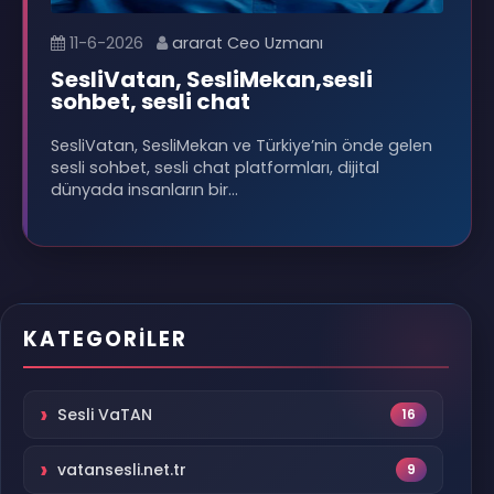
11-6-2026
ararat Ceo Uzmanı
SesliVatan, SesliMekan,sesli
sohbet, sesli chat
SesliVatan, SesliMekan ve Türkiye’nin önde gelen
sesli sohbet, sesli chat platformları, dijital
dünyada insanların bir…
KATEGORILER
Sesli VaTAN
16
vatansesli.net.tr
9