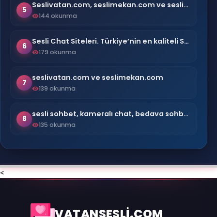
Seslivatan.com, seslimekan.com ve seslivatan.net
5
144 okunma
Sesli Chat Siteleri. Türkiye’nin en kaliteli Sesli Chat Siteleri kullanıcılarına ücretsiz olarak sunar. seslivatan.com-seslimekan.com,
6
179 okunma
seslivatan.com ve seslimekan.com
7
139 okunma
sesli sohbet, kameralı chat, bedava sohbet siteleri, mobil chat platformu.
8
135 okunma
<
VATANSESLİ.COM