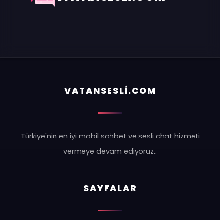
VATANSESLİ.COM
Türkiye'nin en iyi mobil sohbet ve sesli chat hizmeti
vermeye devam ediyoruz..
SAYFALAR