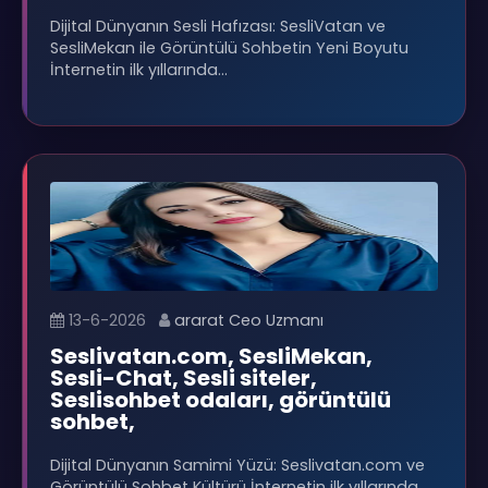
Dijital Dünyanın Sesli Hafızası: SesliVatan ve
SesliMekan ile Görüntülü Sohbetin Yeni Boyutu
İnternetin ilk yıllarında…
13-6-2026
ararat Ceo Uzmanı
Seslivatan.com, SesliMekan,
Sesli-Chat, Sesli siteler,
Seslisohbet odaları, görüntülü
sohbet,
Dijital Dünyanın Samimi Yüzü: Seslivatan.com ve
Görüntülü Sohbet Kültürü İnternetin ilk yıllarında