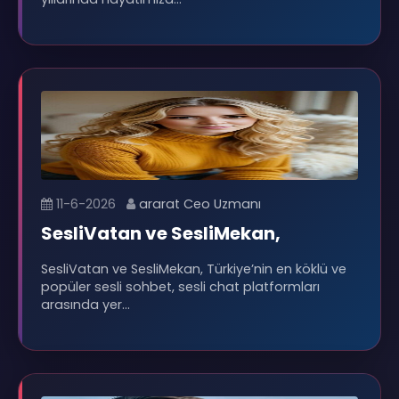
11-6-2026
ararat Ceo Uzmanı
SesliVatan ve SesliMekan,
SesliVatan ve SesliMekan, Türkiye’nin en köklü ve
popüler sesli sohbet, sesli chat platformları
arasında yer…