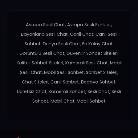
Avrupa Sesli Chat, Avrupa Sesli Sohbet,
Bayanlarla Sesli Chat, Canli Chat, Canli Sesli
Sohbet, Dunya Sesli Chat, En Kolay Chat,
Goruntulu Sesli Chat, Guvenilir Sohbet Siteleri,
Kaliteli Sohbet Siteleri, Kamerali Sesli Chat, Mobil
Sesli Chat, Mobil Sesli Sohbet, Sohbet Siteleri,
Chat Siteleri, Canli Sohbet, Bedava Sohbet,
Ucretsiz Chat, Kamerali Sohbet, Sesli Chat, Sesli
Sohbet, Mobil Chat, Mobil Sohbet