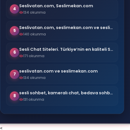
Seslivatan.com, Seslimekan.com
4
134 okunma
Seslivatan.com, seslimekan.com ve seslivatan.net
5
140 okunma
Sesli Chat Siteleri. Türkiye’nin en kaliteli Sesli Chat Siteleri kullanıcılarına ücretsiz olarak sunar. seslivatan.com-seslimekan.com,
6
171 okunma
seslivatan.com ve seslimekan.com
7
134 okunma
sesli sohbet, kameralı chat, bedava sohbet siteleri, mobil chat platformu.
8
131 okunma
<