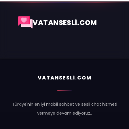
VATANSESLİ.COM
VATANSESLİ.COM
Türkiye'nin en iyi mobil sohbet ve sesli chat hizmeti
vermeye devam ediyoruz..