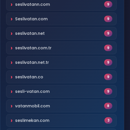
seslivatann.com
9
Seslivatan.com
9
seslivatan.net
9
seslivatan.com.tr
9
seslivatan.net.tr
9
seslivatan.co
9
sesli-vatan.com
9
vatanmobil.com
8
seslimekan.com
3