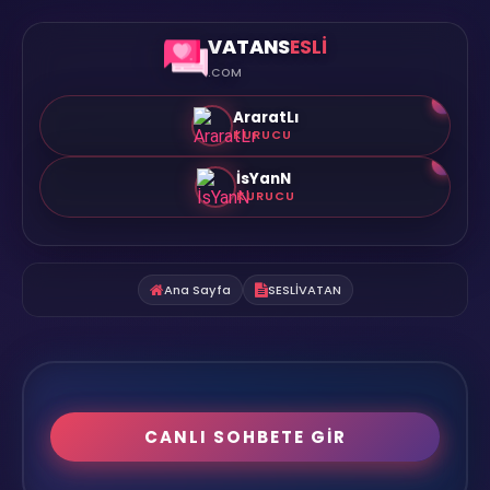
VATANS
ESLİ
.COM
👑
AraratLı
KURUCU
👑
İsYanN
KURUCU
Ana Sayfa
SESLİVATAN
CANLI SOHBETE GİR