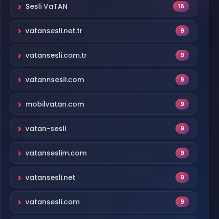
Sesli VaTAN
16
vatansesli.net.tr
9
vatansesli.com.tr
9
vatannsesli.com
9
mobilvatan.com
9
vatan-sesli
9
vatanseslim.com
9
vatansesli.net
9
vatansesli.com
9