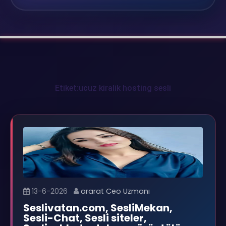
Etiket:
ucuz kiralik hosting sesli
13-6-2026
ararat Ceo Uzmanı
Seslivatan.com, SesliMekan,
Sesli-Chat, Sesli siteler,