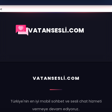
<
VATANSESLİ.COM
VATANSESLİ.COM
Türkiye'nin en iyi mobil sohbet ve sesli chat hizmeti
vermeye devam ediyoruz..