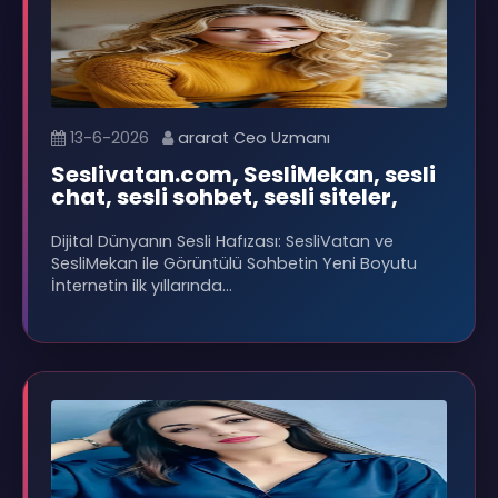
13-6-2026
ararat Ceo Uzmanı
Seslivatan.com, SesliMekan, sesli
chat, sesli sohbet, sesli siteler,
Dijital Dünyanın Sesli Hafızası: SesliVatan ve
SesliMekan ile Görüntülü Sohbetin Yeni Boyutu
İnternetin ilk yıllarında…