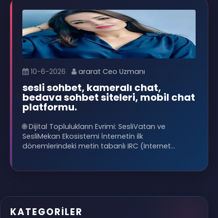
10-6-2026
ararat Ceo Uzmanı
sesli sohbet, kameralı chat,
bedava sohbet siteleri, mobil chat
platformu.
🌐 Dijital Toplulukların Evrimi: SesliVatan ve
SesliMekan Ekosistemi İnternetin ilk
dönemlerindeki metin tabanlı IRC (Internet…
KATEGORILER