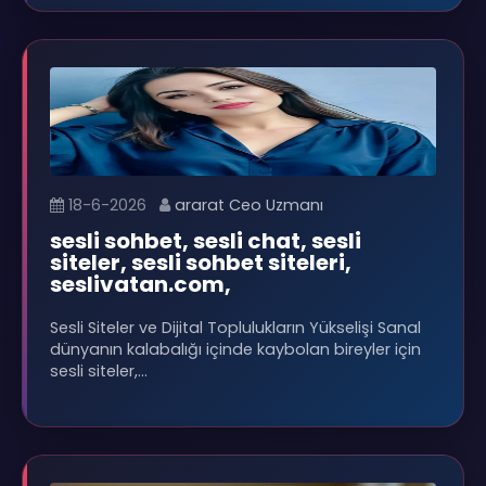
18-6-2026
ararat Ceo Uzmanı
sesli sohbet, sesli chat, sesli
siteler, sesli sohbet siteleri,
seslivatan.com,
Sesli Siteler ve Dijital Toplulukların Yükselişi Sanal
dünyanın kalabalığı içinde kaybolan bireyler için
sesli siteler,…