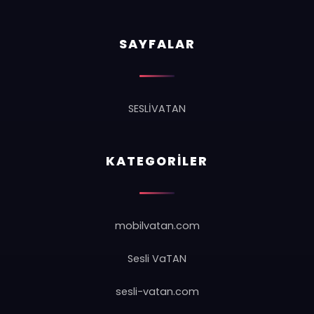
SAYFALAR
SESLİVATAN
KATEGORILER
mobilvatan.com
Sesli VaTAN
sesli-vatan.com