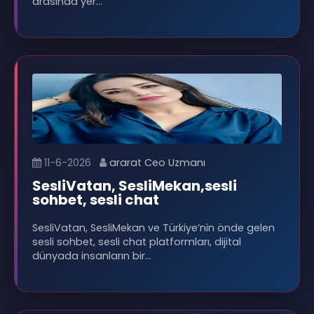
arasında yer…
11-6-2026
ararat Ceo Uzmanı
SesliVatan, SesliMekan,sesli
sohbet, sesli chat
SesliVatan, SesliMekan ve Türkiye’nin önde gelen
sesli sohbet, sesli chat platformları, dijital
dünyada insanların bir…