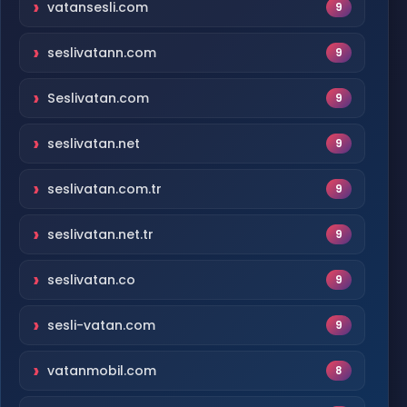
vatansesli.com
9
seslivatann.com
9
Seslivatan.com
9
seslivatan.net
9
seslivatan.com.tr
9
seslivatan.net.tr
9
seslivatan.co
9
sesli-vatan.com
9
vatanmobil.com
8