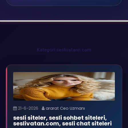
Kategori:
seslivatann.com
21-6-2026
ararat Ceo Uzmanı
sesli siteler, sesli sohbet siteleri,
seslivatan.com, sesli chat siteleri