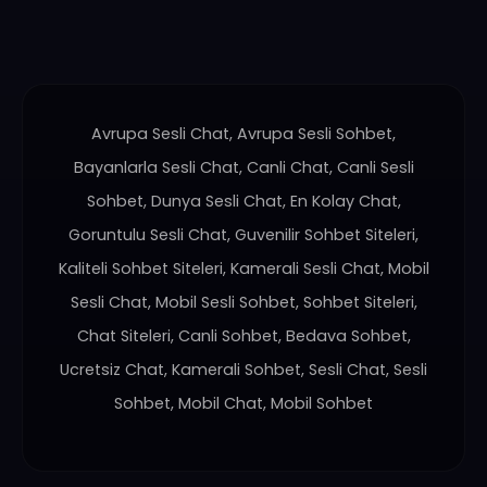
Avrupa Sesli Chat, Avrupa Sesli Sohbet,
Bayanlarla Sesli Chat, Canli Chat, Canli Sesli
Sohbet, Dunya Sesli Chat, En Kolay Chat,
Goruntulu Sesli Chat, Guvenilir Sohbet Siteleri,
Kaliteli Sohbet Siteleri, Kamerali Sesli Chat, Mobil
Sesli Chat, Mobil Sesli Sohbet, Sohbet Siteleri,
Chat Siteleri, Canli Sohbet, Bedava Sohbet,
Ucretsiz Chat, Kamerali Sohbet, Sesli Chat, Sesli
Sohbet, Mobil Chat, Mobil Sohbet