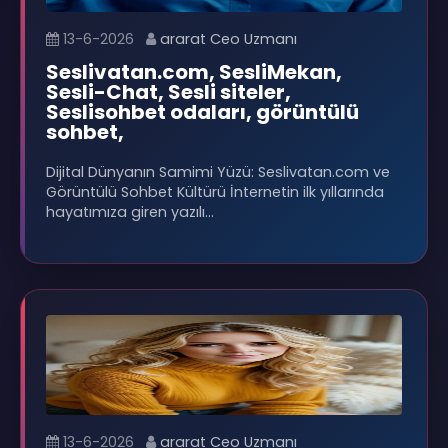
13-6-2026
ararat Ceo Uzmanı
Seslivatan.com, SesliMekan,
Sesli-Chat, Sesli siteler,
Seslisohbet odaları, görüntülü
sohbet,
Dijital Dünyanın Samimi Yüzü: Seslivatan.com ve
Görüntülü Sohbet Kültürü İnternetin ilk yıllarında
hayatımıza giren yazılı…
13-6-2026
ararat Ceo Uzmanı