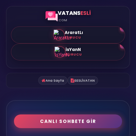
VATANS
ESLİ
.COM
👑
AraratLı
KURUCU
👑
İsYanN
KURUCU
Ana Sayfa
SESLİVATAN
CANLI SOHBETE GİR