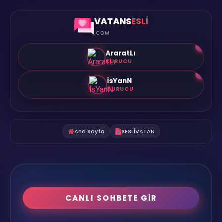
VATANS
ESLİ
.COM
👑
AraratLı
KURUCU
👑
İsYanN
KURUCU
Ana Sayfa
SESLİVATAN
CANLI SOHBETE GİR