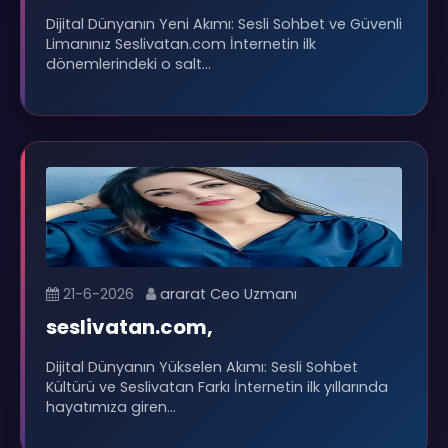
Dijital Dünyanın Yeni Akımı: Sesli Sohbet ve Güvenli
Limanınız Seslivatan.com İnternetin ilk
dönemlerindeki o salt…
21-6-2026
ararat Ceo Uzmanı
seslivatan.com,
Dijital Dünyanın Yükselen Akımı: Sesli Sohbet
Kültürü ve Seslivatan Farkı İnternetin ilk yıllarında
hayatımıza giren…