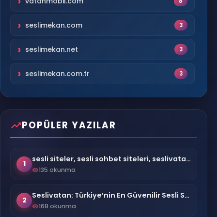
vatanmobil.com
8
seslimekan.com
3
seslimekan.net
3
seslimekan.com.tr
3
POPÜLER YAZILAR
sesli siteler, sesli sohbet siteleri, seslivatan.com, sesli chat siteleri
1
135 okunma
Seslivatan: Türkiye’nin En Güvenilir Sesli Sohbet ve Canlı Chat Platformu
2
168 okunma