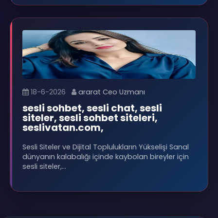
18-6-2026
ararat Ceo Uzmanı
sesli sohbet, sesli chat, sesli
siteler, sesli sohbet siteleri,
seslivatan.com,
Sesli Siteler ve Dijital Toplulukların Yükselişi Sanal
dünyanın kalabalığı içinde kaybolan bireyler için
sesli siteler,…