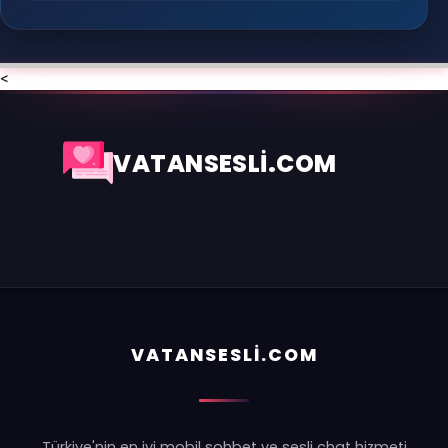
<
VATANSESLİ.COM
VATANSESLİ.COM
Türkiye'nin en iyi mobil sohbet ve sesli chat hizmeti