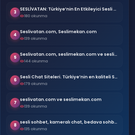
SESLİVATAN: Türkiye’nin En Etkileyici Sesli Sohbet Deneyimi
3
180 okunma
Seslivatan.com, Seslimekan.com
4
139 okunma
Seslivatan.com, seslimekan.com ve seslivatan.net
5
144 okunma
Sesli Chat Siteleri. Türkiye’nin en kaliteli Sesli Chat Siteleri kullanıcılarına ücretsiz olarak sunar. seslivatan.com-seslimekan.com,
6
179 okunma
seslivatan.com ve seslimekan.com
7
139 okunma
sesli sohbet, kameralı chat, bedava sohbet siteleri, mobil chat platformu.
8
135 okunma