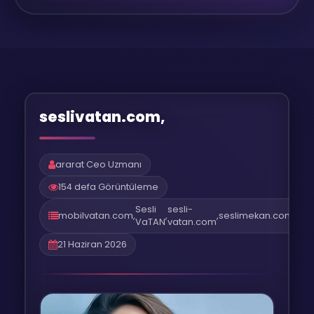
seslivatan.com,
ararat Ceo Uzmanı
154 defa Görüntüleme
Sesli
sesli-
mobilvatan.com
,
,
,
seslimekan.com
,
ses
VaTAN
vatan.com
21 Haziran 2026