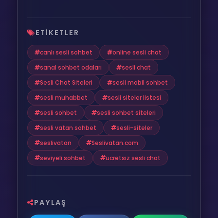
ETIKETLER
canlı sesli sohbet
online sesli chat
sanal sohbet odaları
sesli chat
Sesli Chat Siteleri
sesli mobil sohbet
sesli muhabbet
sesli siteler listesi
sesli sohbet
sesli sohbet siteleri
sesli vatan sohbet
sesli-siteler
seslivatan
Seslivatan.com
seviyeli sohbet
ücretsiz sesli chat
PAYLAŞ