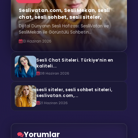
Seslivatan.com, SesliMekan, sesli
chat, sesli sohbet, sesli siteler,
Dijital Dünyanın Sesli Hafızası: SesliVatan ve
SesliMekan ile Görüntülü Sohbetin...
13 Haziran 2026
Sesli Chat Siteleri. Türkiye’nin en
kaliteli...
08 Haziran 2026
sesli siteler, sesli sohbet siteleri,
seslivatan.com,...
21 Haziran 2026
Yorumlar