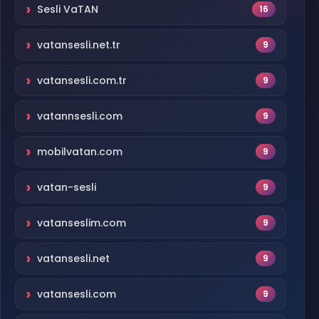
Sesli VaTAN
16
vatansesli.net.tr
9
vatansesli.com.tr
9
vatannsesli.com
9
mobilvatan.com
9
vatan-sesli
9
vatanseslim.com
9
vatansesli.net
9
vatansesli.com
9