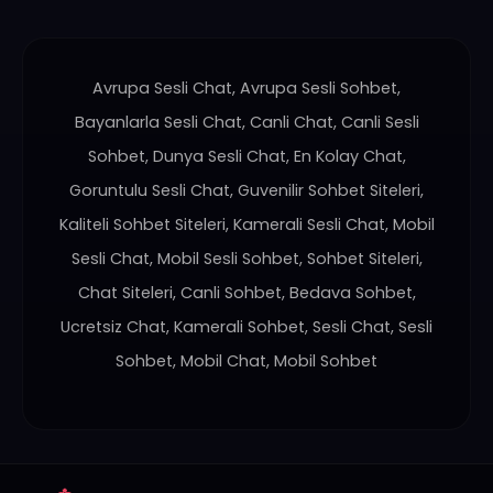
Avrupa Sesli Chat, Avrupa Sesli Sohbet,
Bayanlarla Sesli Chat, Canli Chat, Canli Sesli
Sohbet, Dunya Sesli Chat, En Kolay Chat,
Goruntulu Sesli Chat, Guvenilir Sohbet Siteleri,
Kaliteli Sohbet Siteleri, Kamerali Sesli Chat, Mobil
Sesli Chat, Mobil Sesli Sohbet, Sohbet Siteleri,
Chat Siteleri, Canli Sohbet, Bedava Sohbet,
Ucretsiz Chat, Kamerali Sohbet, Sesli Chat, Sesli
Sohbet, Mobil Chat, Mobil Sohbet