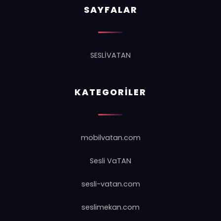
SAYFALAR
SESLİVATAN
KATEGORILER
mobilvatan.com
Sesli VaTAN
sesli-vatan.com
seslimekan.com