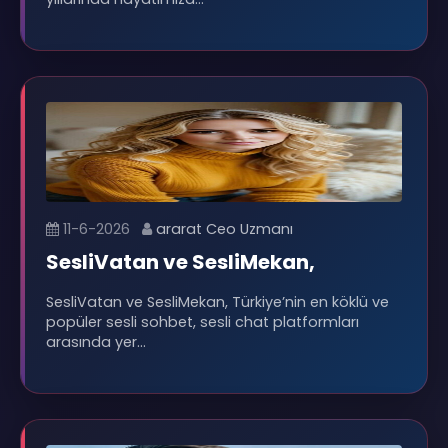
11-6-2026
ararat Ceo Uzmanı
SesliVatan ve SesliMekan,
SesliVatan ve SesliMekan, Türkiye’nin en köklü ve
popüler sesli sohbet, sesli chat platformları
arasında yer…