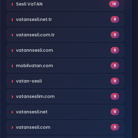
Sesli VaTAN
16
vatansesli.net.tr
9
vatansesli.com.tr
9
vatannsesli.com
9
mobilvatan.com
9
vatan-sesli
9
vatanseslim.com
9
vatansesli.net
9
vatansesli.com
9