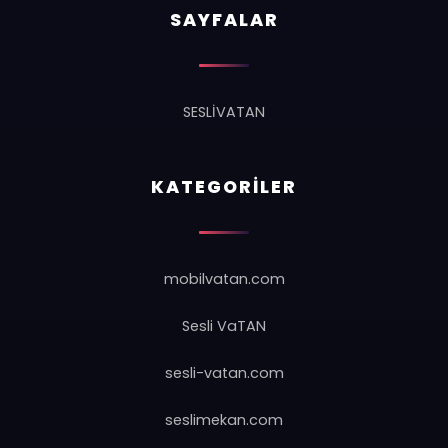
SAYFALAR
SESLİVATAN
KATEGORILER
mobilvatan.com
Sesli VaTAN
sesli-vatan.com
seslimekan.com