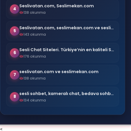
Seslivatan.com, Seslimekan.com
4
138 okunma
Seslivatan.com, seslimekan.com ve seslivatan.net
5
143 okunma
Sesli Chat Siteleri. Türkiye’nin en kaliteli Sesli Chat Siteleri kullanıcılarına ücretsiz olarak sunar. seslivatan.com-seslimekan.com,
6
176 okunma
seslivatan.com ve seslimekan.com
7
138 okunma
sesli sohbet, kameralı chat, bedava sohbet siteleri, mobil chat platformu.
8
134 okunma
<