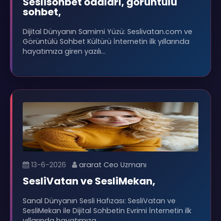
Seslisohbet odaları, görüntülü
sohbet,
Dijital Dünyanın Samimi Yüzü: Seslivatan.com ve
Görüntülü Sohbet Kültürü İnternetin ilk yıllarında
hayatımıza giren yazılı…
13-6-2026
ararat Ceo Uzmanı
SesliVatan ve SesliMekan,
Sanal Dünyanın Sesli Hafızası: SesliVatan ve
SesliMekan ile Dijital Sohbetin Evrimi İnternetin ilk
yıllarında hayatımıza…