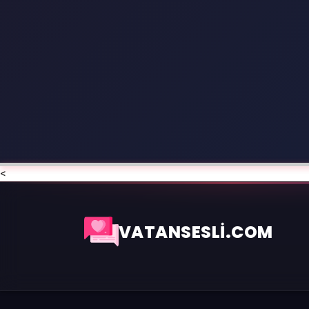
<
VATANSESLİ.COM