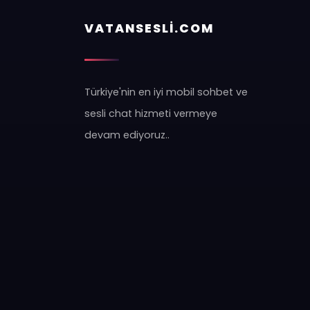
VATANSESLİ.COM
Türkiye'nin en iyi mobil sohbet ve
sesli chat hizmeti vermeye
devam ediyoruz..