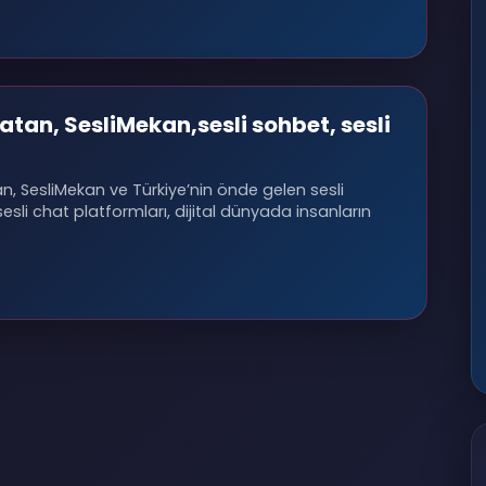
atan, SesliMekan,sesli sohbet, sesli
n, SesliMekan ve Türkiye’nin önde gelen sesli
esli chat platformları, dijital dünyada insanların