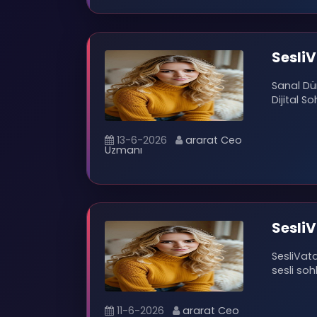
Sesli
Sanal Dün
Dijital S
13-6-2026
ararat Ceo
Uzmanı
Sesli
SesliVata
sesli soh
11-6-2026
ararat Ceo