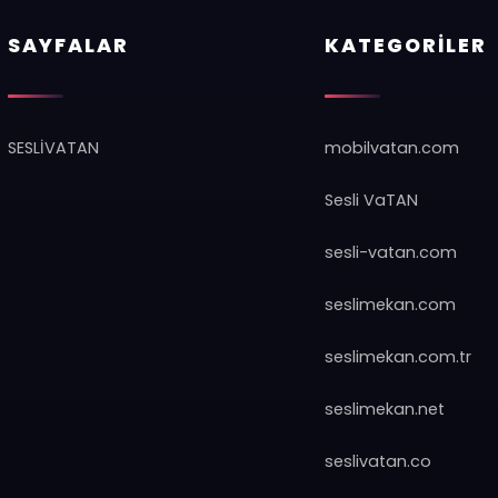
SAYFALAR
KATEGORILER
SESLİVATAN
mobilvatan.com
Sesli VaTAN
sesli-vatan.com
seslimekan.com
seslimekan.com.tr
seslimekan.net
seslivatan.co