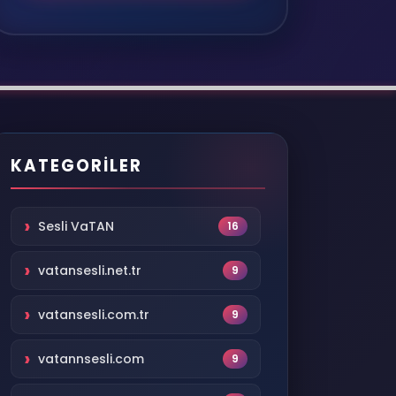
KATEGORILER
Sesli VaTAN
16
vatansesli.net.tr
9
vatansesli.com.tr
9
vatannsesli.com
9