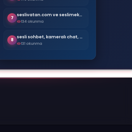
seslivatan.com ve seslimekan.com
7
134 okunma
sesli sohbet, kameralı chat, bedava sohbet siteleri, mobil chat platformu.
8
131 okunma