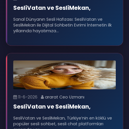
SesliVatan ve SesliMekan,
Sanal Dünyanın Sesli Hafızası: SesliVatan ve
SesliMekan ile Dijital Sohbetin Evrimi İnternetin ilk
yıllarında hayatımıza…
11-6-2026
ararat Ceo Uzmanı
SesliVatan ve SesliMekan,
SesliVatan ve SesliMekan, Türkiye’nin en köklü ve
popüler sesli sohbet, sesli chat platformları