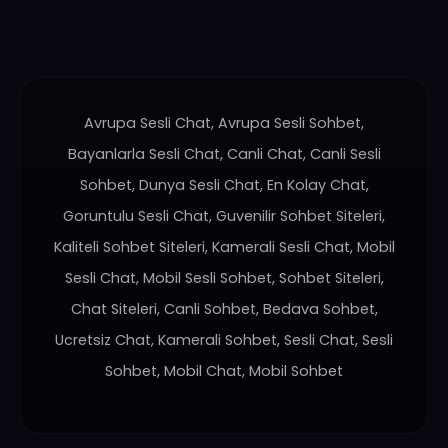
Avrupa Sesli Chat, Avrupa Sesli Sohbet,
Bayanlarla Sesli Chat, Canli Chat, Canli Sesli
Sohbet, Dunya Sesli Chat, En Kolay Chat,
Goruntulu Sesli Chat, Guvenilir Sohbet Siteleri,
Kaliteli Sohbet Siteleri, Kamerali Sesli Chat, Mobil
Sesli Chat, Mobil Sesli Sohbet, Sohbet Siteleri,
Chat Siteleri, Canli Sohbet, Bedava Sohbet,
Ucretsiz Chat, Kamerali Sohbet, Sesli Chat, Sesli
Sohbet, Mobil Chat, Mobil Sohbet