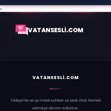
<
VATANSESLİ.COM
VATANSESLİ.COM
Türkiye'nin en iyi mobil sohbet ve sesli chat hizmeti
vermeye devam ediyoruz..