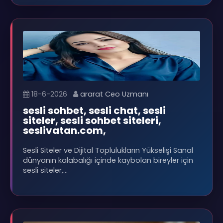
18-6-2026
ararat Ceo Uzmanı
sesli sohbet, sesli chat, sesli
siteler, sesli sohbet siteleri,
seslivatan.com,
Sesli Siteler ve Dijital Toplulukların Yükselişi Sanal
dünyanın kalabalığı içinde kaybolan bireyler için
sesli siteler,…