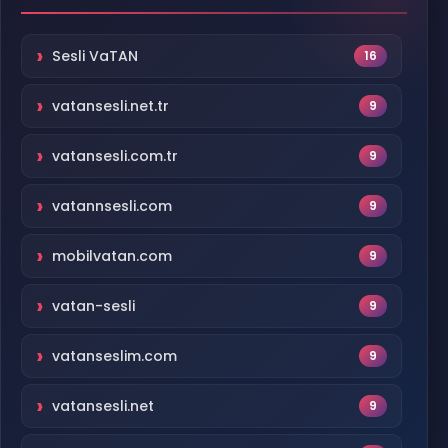
Sesli VaTAN
16
vatansesli.net.tr
9
vatansesli.com.tr
9
vatannsesli.com
9
mobilvatan.com
9
vatan-sesli
9
vatanseslim.com
9
vatansesli.net
9