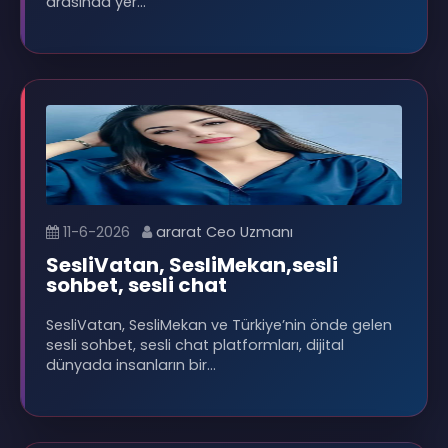
arasında yer…
11-6-2026
ararat Ceo Uzmanı
SesliVatan, SesliMekan,sesli
sohbet, sesli chat
SesliVatan, SesliMekan ve Türkiye’nin önde gelen
sesli sohbet, sesli chat platformları, dijital
dünyada insanların bir…