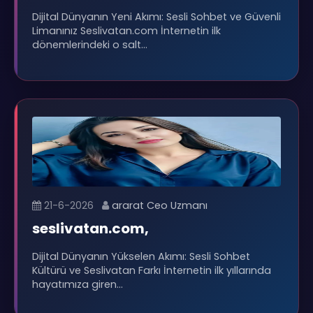
Dijital Dünyanın Yeni Akımı: Sesli Sohbet ve Güvenli
Limanınız Seslivatan.com İnternetin ilk
dönemlerindeki o salt…
21-6-2026
ararat Ceo Uzmanı
seslivatan.com,
Dijital Dünyanın Yükselen Akımı: Sesli Sohbet
Kültürü ve Seslivatan Farkı İnternetin ilk yıllarında
hayatımıza giren…