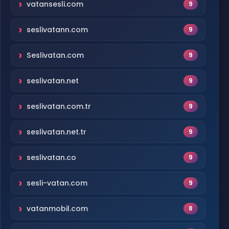
vatansesli.com
9
seslivatann.com
9
Seslivatan.com
9
seslivatan.net
9
seslivatan.com.tr
9
seslivatan.net.tr
9
seslivatan.co
9
sesli-vatan.com
9
vatanmobil.com
8