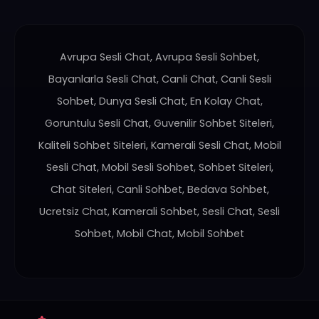
Avrupa Sesli Chat, Avrupa Sesli Sohbet,
Bayanlarla Sesli Chat, Canli Chat, Canli Sesli
Sohbet, Dunya Sesli Chat, En Kolay Chat,
Goruntulu Sesli Chat, Guvenilir Sohbet Siteleri,
Kaliteli Sohbet Siteleri, Kamerali Sesli Chat, Mobil
Sesli Chat, Mobil Sesli Sohbet, Sohbet Siteleri,
Chat Siteleri, Canli Sohbet, Bedava Sohbet,
Ucretsiz Chat, Kamerali Sohbet, Sesli Chat, Sesli
Sohbet, Mobil Chat, Mobil Sohbet