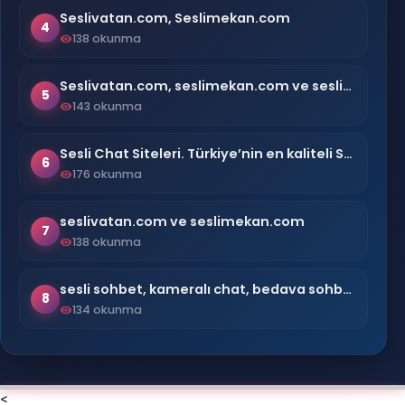
Seslivatan.com, Seslimekan.com
4
138 okunma
Seslivatan.com, seslimekan.com ve seslivatan.net
5
143 okunma
Sesli Chat Siteleri. Türkiye’nin en kaliteli Sesli Chat Siteleri kullanıcılarına ücretsiz olarak sunar. seslivatan.com-seslimekan.com,
6
176 okunma
seslivatan.com ve seslimekan.com
7
138 okunma
sesli sohbet, kameralı chat, bedava sohbet siteleri, mobil chat platformu.
8
134 okunma
<