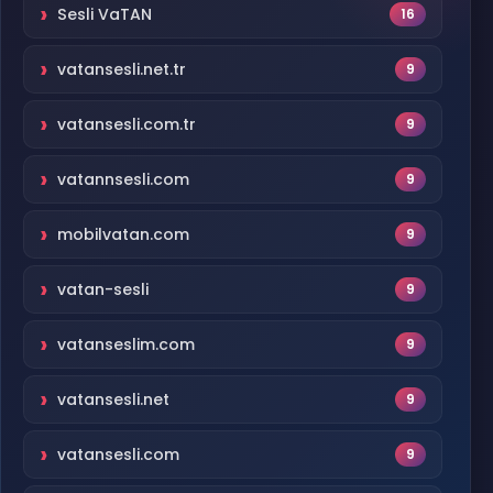
Sesli VaTAN
16
vatansesli.net.tr
9
vatansesli.com.tr
9
vatannsesli.com
9
mobilvatan.com
9
vatan-sesli
9
vatanseslim.com
9
vatansesli.net
9
vatansesli.com
9