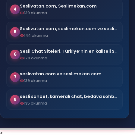
Seslivatan.com, Seslimekan.com
4
139 okunma
Seslivatan.com, seslimekan.com ve seslivatan.net
5
144 okunma
Sesli Chat Siteleri. Türkiye’nin en kaliteli Sesli Chat Siteleri kullanıcılarına ücretsiz olarak sunar. seslivatan.com-seslimekan.com,
6
179 okunma
seslivatan.com ve seslimekan.com
7
139 okunma
sesli sohbet, kameralı chat, bedava sohbet siteleri, mobil chat platformu.
8
135 okunma
<