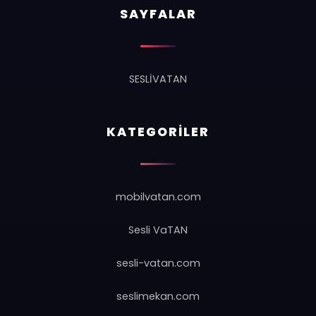
SAYFALAR
SESLİVATAN
KATEGORILER
mobilvatan.com
Sesli VaTAN
sesli-vatan.com
seslimekan.com