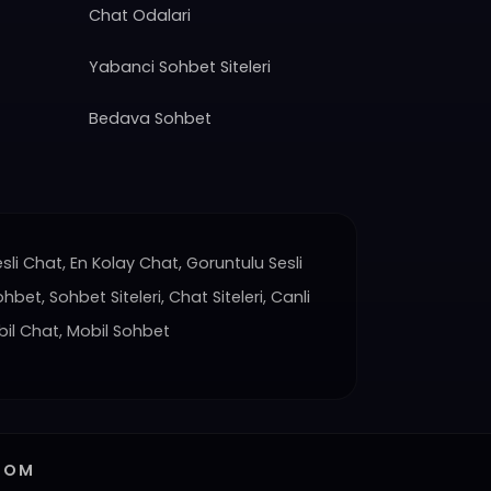
Chat Odalari
Yabanci Sohbet Siteleri
Bedava Sohbet
sli Chat, En Kolay Chat, Goruntulu Sesli
ohbet, Sohbet Siteleri, Chat Siteleri, Canli
bil Chat, Mobil Sohbet
COM