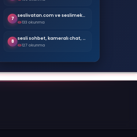
seslivatan.com ve seslimekan.com
7
133 okunma
sesli sohbet, kameralı chat, bedava sohbet siteleri, mobil chat platformu.
8
127 okunma