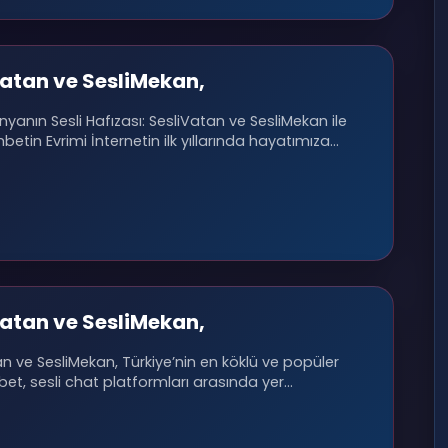
Vatan ve SesliMekan,
yanın Sesli Hafızası: SesliVatan ve SesliMekan ile
ohbetin Evrimi İnternetin ilk yıllarında hayatımıza…
Vatan ve SesliMekan,
n ve SesliMekan, Türkiye’nin en köklü ve popüler
bet, sesli chat platformları arasında yer…