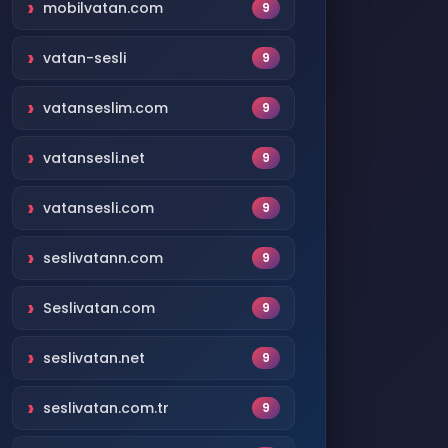
mobilvatan.com
9
vatan-sesli
9
vatanseslim.com
9
vatansesli.net
9
vatansesli.com
9
seslivatann.com
9
Seslivatan.com
9
seslivatan.net
9
seslivatan.com.tr
9