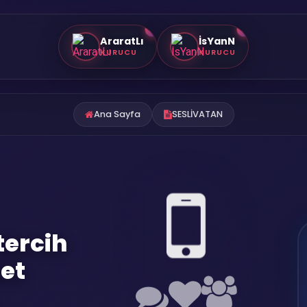
👑
👑
AraratLı
İsYanN
KURUCU
KURUCU
Ana Sayfa
SESLİVATAN
tercih
et