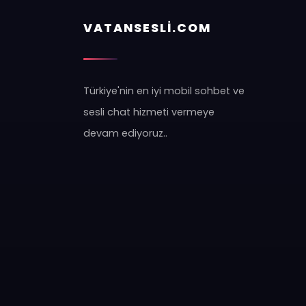
VATANSESLİ.COM
Türkiye'nin en iyi mobil sohbet ve
sesli chat hizmeti vermeye
devam ediyoruz..