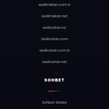
seslimekan.com.tr
seslimekan.net
seslivatan.co
Seslivatan.com
seslivatan.com.tr
seslivatan.net
SOHBET
Sohbet Siteleri