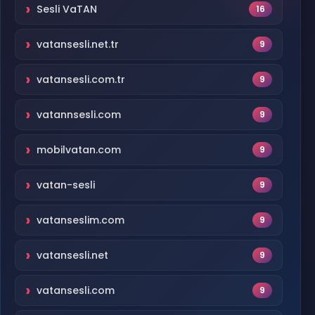
Sesli VaTAN
16
vatansesli.net.tr
9
vatansesli.com.tr
9
vatannsesli.com
9
mobilvatan.com
9
vatan-sesli
9
vatanseslim.com
9
vatansesli.net
9
vatansesli.com
9