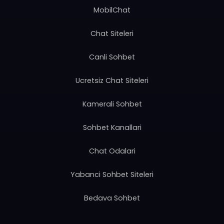
MobilChat
Chat Siteleri
Canli Sohbet
Ucretsiz Chat Siteleri
Kamerali Sohbet
Sohbet Kanallari
Chat Odalari
Yabanci Sohbet Siteleri
Bedava Sohbet