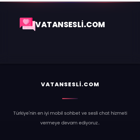
VATANSESLİ.COM
VATANSESLİ.COM
Türkiye'nin en iyi mobil sohbet ve sesli chat hizmeti
vermeye devam ediyoruz..