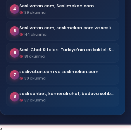
Seslivatan.com, Seslimekan.com
4
139 okunma
Seslivatan.com, seslimekan.com ve seslivatan.net
5
144 okunma
Sesli Chat Siteleri. Türkiye’nin en kaliteli Sesli Chat Siteleri kullanıcılarına ücretsiz olarak sunar. seslivatan.com-seslimekan.com,
6
181 okunma
seslivatan.com ve seslimekan.com
7
139 okunma
sesli sohbet, kameralı chat, bedava sohbet siteleri, mobil chat platformu.
8
137 okunma
<