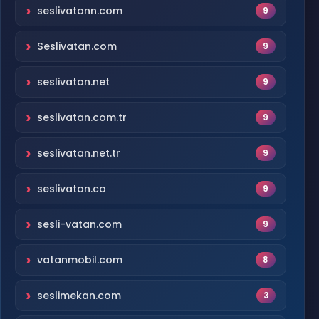
seslivatann.com
9
Seslivatan.com
9
seslivatan.net
9
seslivatan.com.tr
9
seslivatan.net.tr
9
seslivatan.co
9
sesli-vatan.com
9
vatanmobil.com
8
seslimekan.com
3