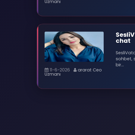
Uzmanı
SesliV
chat
SesliVata
sohbet, s
bir…
11-6-2026
ararat Ceo
Uzmanı