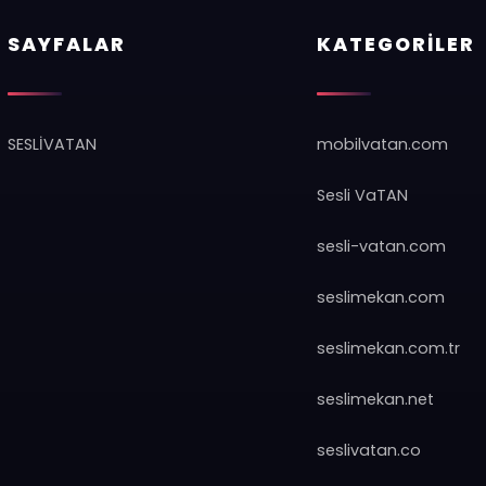
SAYFALAR
KATEGORILER
SESLİVATAN
mobilvatan.com
Sesli VaTAN
sesli-vatan.com
seslimekan.com
seslimekan.com.tr
seslimekan.net
seslivatan.co