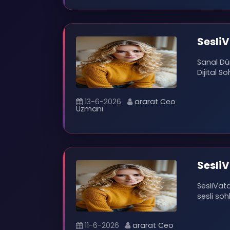
Sesli
Sanal Dün
Dijital S
13-6-2026
ararat Ceo
Uzmanı
Sesli
SesliVata
sesli soh
11-6-2026
ararat Ceo