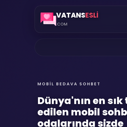
VATANS
ESLİ
.COM
MOBIL BEDAVA SOHBET
Dünya'nın en sık 
edilen mobil sohb
odalarında sizde