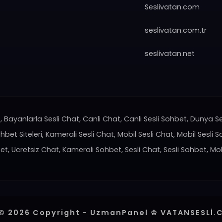
Seslivatan.com
seslivatan.com.tr
seslivatan.net
 Bayanlarla Sesli Chat, Canli Chat, Canli Sesli Sohbet, Dunya Se
ohbet Siteleri, Kamerali Sesli Chat, Mobil Sesli Chat, Mobil Sesli S
, Ucretsiz Chat, Kamerali Sohbet, Sesli Chat, Sesli Sohbet, Mo
© 2026 Copyright - UzmanPanel ♔ VATANSESLİ.