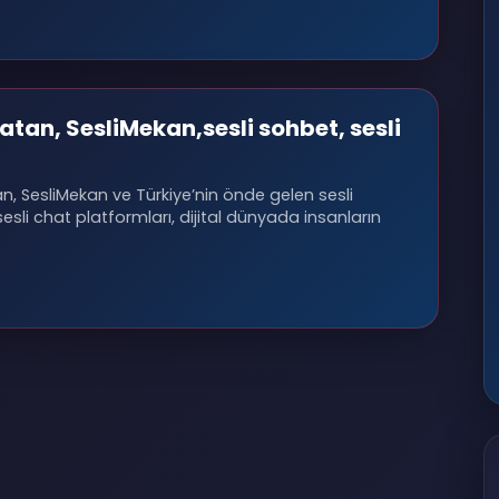
atan, SesliMekan,sesli sohbet, sesli
n, SesliMekan ve Türkiye’nin önde gelen sesli
esli chat platformları, dijital dünyada insanların