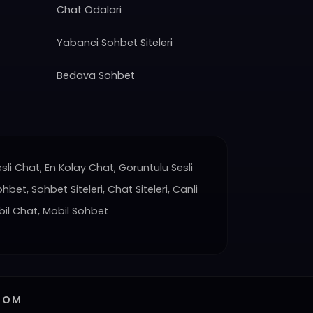
Chat Odalari
Yabanci Sohbet Siteleri
Bedava Sohbet
sli Chat, En Kolay Chat, Goruntulu Sesli
ohbet, Sohbet Siteleri, Chat Siteleri, Canli
bil Chat, Mobil Sohbet
COM