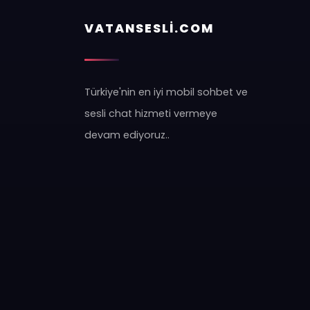
VATANSESLİ.COM
Türkiye'nin en iyi mobil sohbet ve
sesli chat hizmeti vermeye
devam ediyoruz..