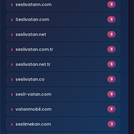
seslivatann.com
9
Seslivatan.com
9
seslivatan.net
9
seslivatan.com.tr
9
seslivatan.net.tr
9
seslivatan.co
9
sesli-vatan.com
9
vatanmobil.com
8
seslimekan.com
3