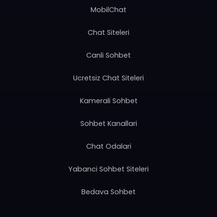
MobilChat
Chat Siteleri
Canli Sohbet
Ucretsiz Chat Siteleri
Kamerali Sohbet
Sohbet Kanallari
Chat Odalari
Yabanci Sohbet Siteleri
Bedava Sohbet