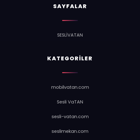
SAYFALAR
SESLİVATAN
KATEGORILER
mobilvatan.com
Sesli VaTAN
sesli-vatan.com
seslimekan.com