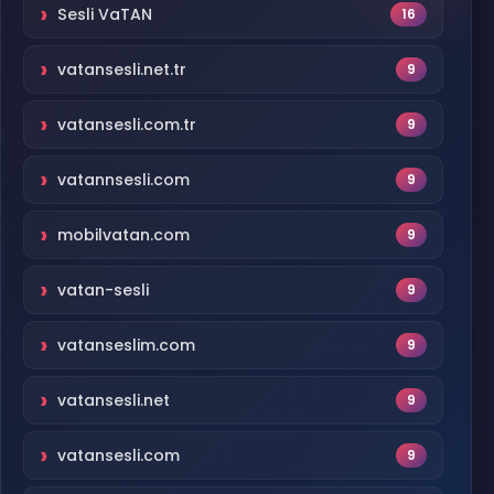
Sesli VaTAN
16
vatansesli.net.tr
9
vatansesli.com.tr
9
vatannsesli.com
9
mobilvatan.com
9
vatan-sesli
9
vatanseslim.com
9
vatansesli.net
9
vatansesli.com
9