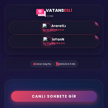
VATANS
ESLİ
.COM
👑
AraratLı
KURUCU
👑
İsYanN
KURUCU
Ana Sayfa
SESLİVATAN
CANLI SOHBETE GİR