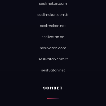
seslimekan.com
seslimekan.com.tr
seslimekan.net
seslivatan.co
Seslivatan.com
seslivatan.com.tr
seslivatan.net
SOHBET