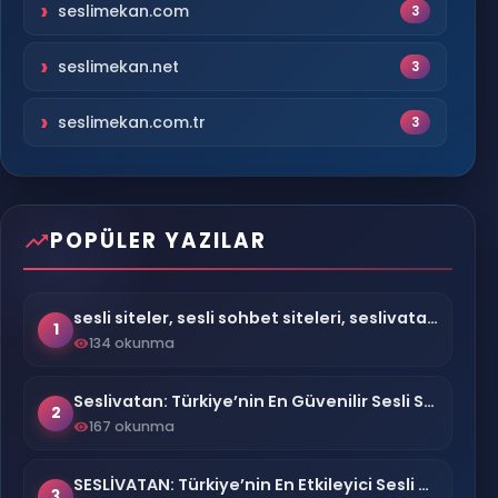
seslimekan.com
3
seslimekan.net
3
seslimekan.com.tr
3
POPÜLER YAZILAR
sesli siteler, sesli sohbet siteleri, seslivatan.com, sesli chat siteleri
1
134 okunma
Seslivatan: Türkiye’nin En Güvenilir Sesli Sohbet ve Canlı Chat Platformu
2
167 okunma
SESLİVATAN: Türkiye’nin En Etkileyici Sesli Sohbet Deneyimi
3