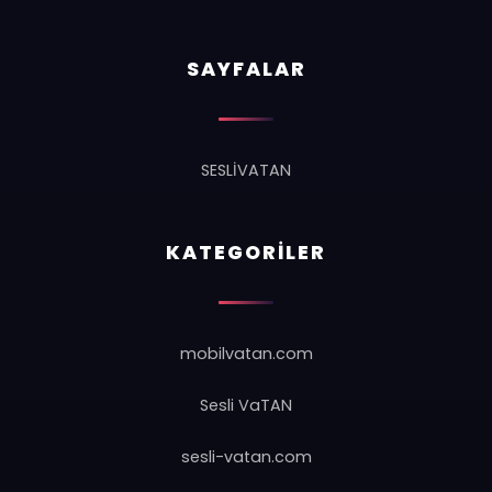
SAYFALAR
SESLİVATAN
KATEGORILER
mobilvatan.com
Sesli VaTAN
sesli-vatan.com