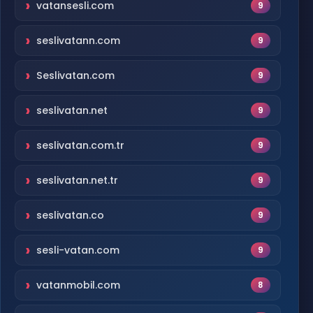
vatansesli.com
9
seslivatann.com
9
Seslivatan.com
9
seslivatan.net
9
seslivatan.com.tr
9
seslivatan.net.tr
9
seslivatan.co
9
sesli-vatan.com
9
vatanmobil.com
8