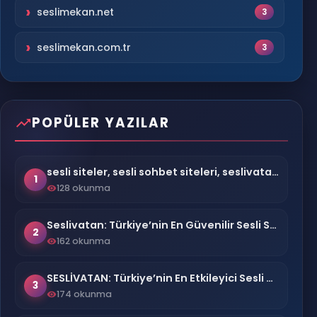
seslimekan.net
3
seslimekan.com.tr
3
POPÜLER YAZILAR
sesli siteler, sesli sohbet siteleri, seslivatan.com, sesli chat siteleri
1
128 okunma
Seslivatan: Türkiye’nin En Güvenilir Sesli Sohbet ve Canlı Chat Platformu
2
162 okunma
SESLİVATAN: Türkiye’nin En Etkileyici Sesli Sohbet Deneyimi
3
174 okunma