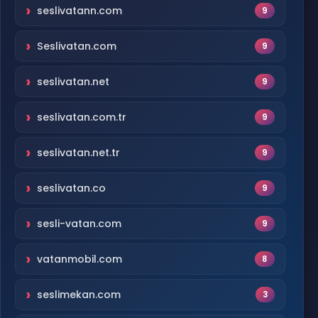
seslivatann.com
9
Seslivatan.com
9
seslivatan.net
9
seslivatan.com.tr
9
seslivatan.net.tr
9
seslivatan.co
9
sesli-vatan.com
9
vatanmobil.com
8
seslimekan.com
3