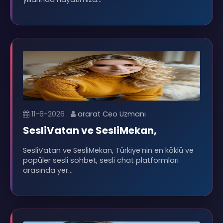
11-6-2026
ararat Ceo Uzmanı
SesliVatan ve SesliMekan,
SesliVatan ve SesliMekan, Türkiye’nin en köklü ve
popüler sesli sohbet, sesli chat platformları
arasında yer…