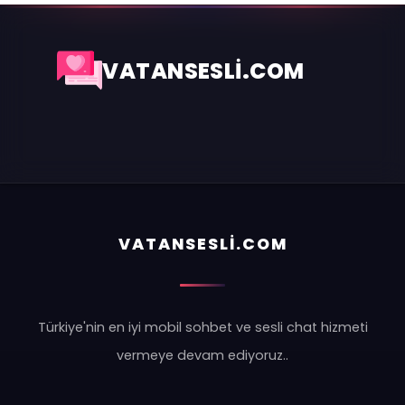
VATANSESLİ.COM
VATANSESLİ.COM
Türkiye'nin en iyi mobil sohbet ve sesli chat hizmeti
vermeye devam ediyoruz..