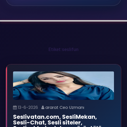
Etiket:
seslifun
13-6-2026
ararat Ceo Uzmanı
Seslivatan.com, SesliMekan,
Sesli-Chat, Sesli siteler,