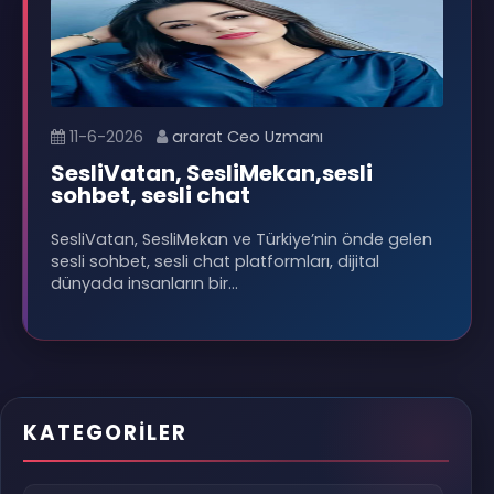
11-6-2026
ararat Ceo Uzmanı
SesliVatan, SesliMekan,sesli
sohbet, sesli chat
SesliVatan, SesliMekan ve Türkiye’nin önde gelen
sesli sohbet, sesli chat platformları, dijital
dünyada insanların bir…
KATEGORILER