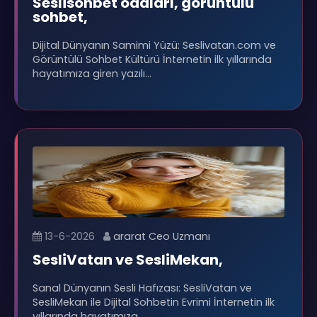
Seslisohbet odaları, görüntülü
sohbet,
Dijital Dünyanın Samimi Yüzü: Seslivatan.com ve
Görüntülü Sohbet Kültürü İnternetin ilk yıllarında
hayatımıza giren yazılı…
13-6-2026
ararat Ceo Uzmanı
SesliVatan ve SesliMekan,
Sanal Dünyanın Sesli Hafızası: SesliVatan ve
SesliMekan ile Dijital Sohbetin Evrimi İnternetin ilk
yıllarında hayatımıza…