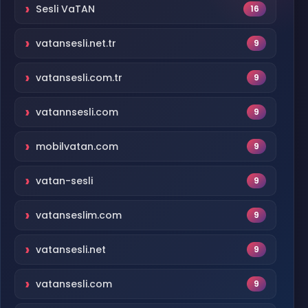
Sesli VaTAN
16
vatansesli.net.tr
9
vatansesli.com.tr
9
vatannsesli.com
9
mobilvatan.com
9
vatan-sesli
9
vatanseslim.com
9
vatansesli.net
9
vatansesli.com
9