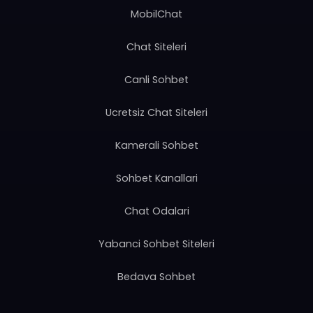
MobilChat
Chat Siteleri
Canli Sohbet
Ucretsiz Chat Siteleri
Kamerali Sohbet
Sohbet Kanallari
Chat Odalari
Yabanci Sohbet Siteleri
Bedava Sohbet