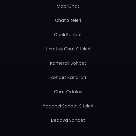
MobilChat
Chat Siteleri
Canli Sohbet
Ucretsiz Chat Siteleri
Kamerali Sohbet
Sohbet Kanallari
Chat Odalari
Yabanci Sohbet Siteleri
Bedava Sohbet