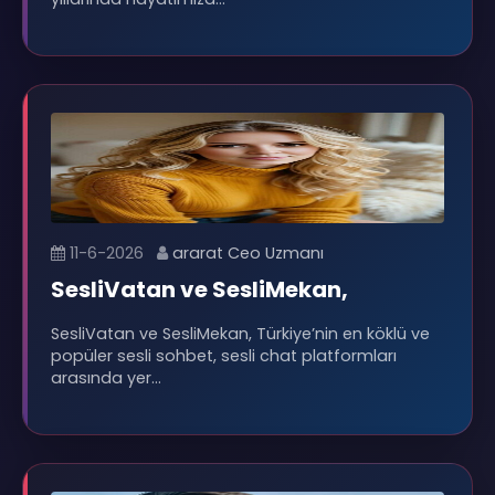
11-6-2026
ararat Ceo Uzmanı
SesliVatan ve SesliMekan,
SesliVatan ve SesliMekan, Türkiye’nin en köklü ve
popüler sesli sohbet, sesli chat platformları
arasında yer…