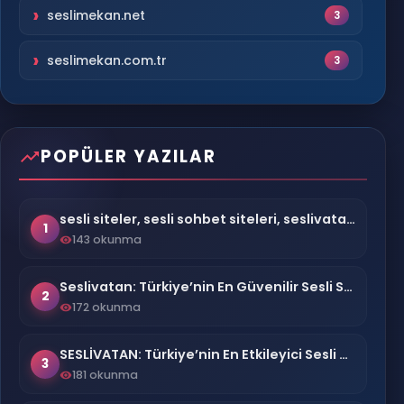
seslimekan.net
3
seslimekan.com.tr
3
POPÜLER YAZILAR
sesli siteler, sesli sohbet siteleri, seslivatan.com, sesli chat siteleri
1
143 okunma
Seslivatan: Türkiye’nin En Güvenilir Sesli Sohbet ve Canlı Chat Platformu
2
172 okunma
SESLİVATAN: Türkiye’nin En Etkileyici Sesli Sohbet Deneyimi
3
181 okunma