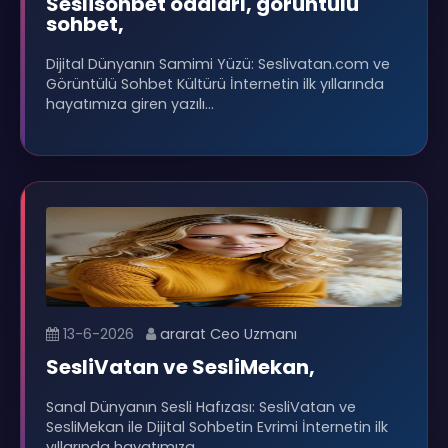
Seslisohbet odaları, görüntülü
sohbet,
Dijital Dünyanın Samimi Yüzü: Seslivatan.com ve
Görüntülü Sohbet Kültürü İnternetin ilk yıllarında
hayatımıza giren yazılı…
13-6-2026
ararat Ceo Uzmanı
SesliVatan ve SesliMekan,
Sanal Dünyanın Sesli Hafızası: SesliVatan ve
SesliMekan ile Dijital Sohbetin Evrimi İnternetin ilk
yıllarında hayatımıza…