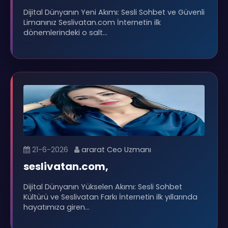
Dijital Dünyanın Yeni Akımı: Sesli Sohbet ve Güvenli
Limanınız Seslivatan.com İnternetin ilk
dönemlerindeki o salt…
21-6-2026
ararat Ceo Uzmanı
seslivatan.com,
Dijital Dünyanın Yükselen Akımı: Sesli Sohbet
Kültürü ve Seslivatan Farkı İnternetin ilk yıllarında
hayatımıza giren…