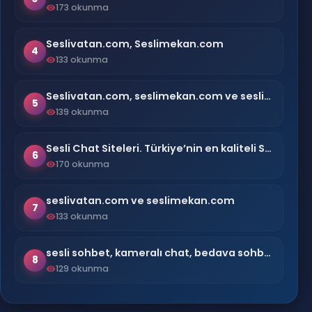
173 okunma
Seslivatan.com, Seslimekan.com
4
133 okunma
Seslivatan.com, seslimekan.com ve seslivatan.net
5
139 okunma
Sesli Chat Siteleri. Türkiye’nin en kaliteli Sesli Chat Siteleri kullanıcılarına ücretsiz olarak sunar. seslivatan.com-seslimekan.com,
6
170 okunma
seslivatan.com ve seslimekan.com
7
133 okunma
sesli sohbet, kameralı chat, bedava sohbet siteleri, mobil chat platformu.
8
129 okunma