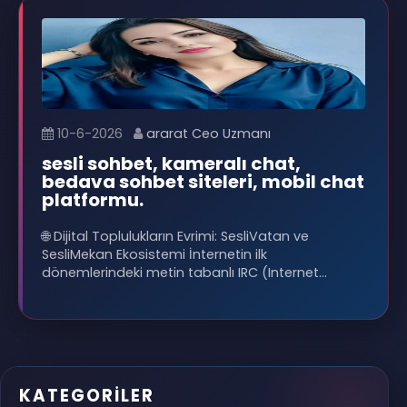
10-6-2026
ararat Ceo Uzmanı
sesli sohbet, kameralı chat,
bedava sohbet siteleri, mobil chat
platformu.
🌐 Dijital Toplulukların Evrimi: SesliVatan ve
SesliMekan Ekosistemi İnternetin ilk
dönemlerindeki metin tabanlı IRC (Internet…
KATEGORILER