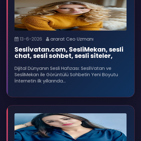
13-6-2026
ararat Ceo Uzmanı
Seslivatan.com, SesliMekan, sesli
chat, sesli sohbet, sesli siteler,
Dijital Dünyanın Sesli Hafızası: SesliVatan ve
SesliMekan ile Görüntülü Sohbetin Yeni Boyutu
İnternetin ilk yıllarında…