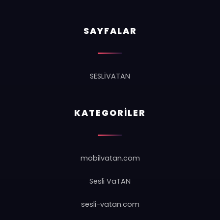
SAYFALAR
SESLİVATAN
KATEGORILER
mobilvatan.com
Sesli VaTAN
sesli-vatan.com