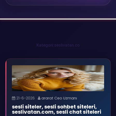
Kategori:
seslivatan.co
21-6-2026
ararat Ceo Uzmanı
sesli siteler, sesli sohbet siteleri,
seslivatan.com, sesli chat siteleri