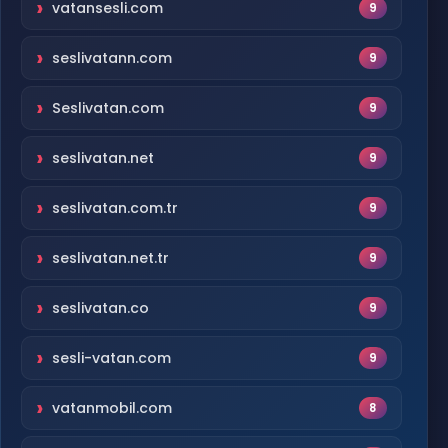
vatansesli.com
9
seslivatann.com
9
Seslivatan.com
9
seslivatan.net
9
seslivatan.com.tr
9
seslivatan.net.tr
9
seslivatan.co
9
sesli-vatan.com
9
vatanmobil.com
8