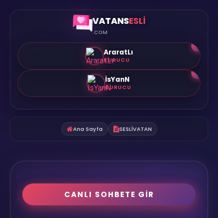
VATANS
ESLİ
.COM
👑
AraratLı
KURUCU
👑
İsYanN
KURUCU
Ana Sayfa
SESLİVATAN
CANLI SOHBETE GİR