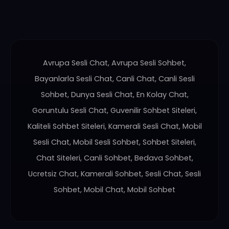
Avrupa Sesli Chat, Avrupa Sesli Sohbet,
Bayanlarla Sesli Chat, Canli Chat, Canli Sesli
Sohbet, Dunya Sesli Chat, En Kolay Chat,
Goruntulu Sesli Chat, Guvenilir Sohbet Siteleri,
Kaliteli Sohbet Siteleri, Kamerali Sesli Chat, Mobil
Sesli Chat, Mobil Sesli Sohbet, Sohbet Siteleri,
Chat Siteleri, Canli Sohbet, Bedava Sohbet,
Ucretsiz Chat, Kamerali Sohbet, Sesli Chat, Sesli
Sohbet, Mobil Chat, Mobil Sohbet