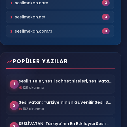
seslimekan.com
3
seslimekan.net
3
seslimekan.com.tr
3
POPÜLER YAZILAR
sesli siteler, sesli sohbet siteleri, seslivatan.com, sesli chat siteleri
1
128 okunma
Seslivatan: Türkiye’nin En Güvenilir Sesli Sohbet ve Canlı Chat Platformu
2
162 okunma
SESLİVATAN: Türkiye’nin En Etkileyici Sesli Sohbet Deneyimi
3