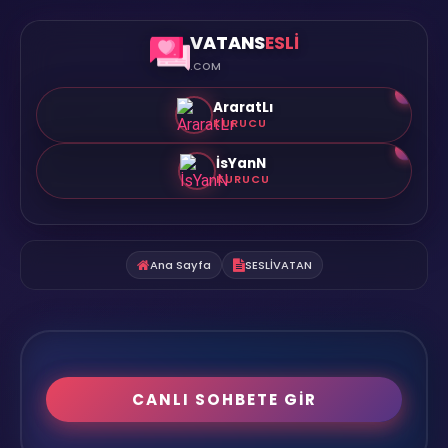
VATANS
ESLİ
.COM
👑
AraratLı
KURUCU
👑
İsYanN
KURUCU
Ana Sayfa
SESLİVATAN
CANLI SOHBETE GİR