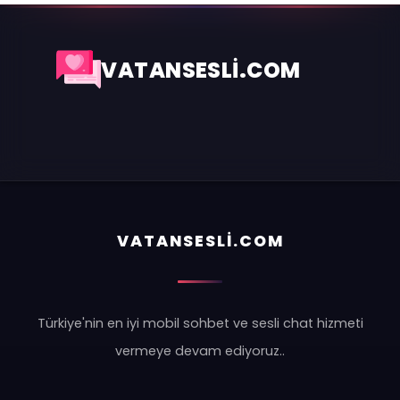
VATANSESLİ.COM
VATANSESLİ.COM
Türkiye'nin en iyi mobil sohbet ve sesli chat hizmeti
vermeye devam ediyoruz..