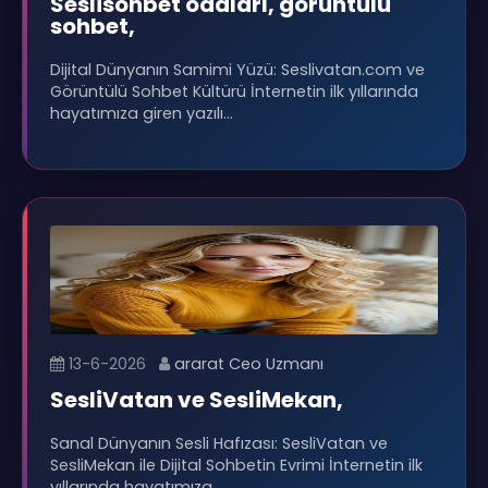
Seslisohbet odaları, görüntülü
sohbet,
Dijital Dünyanın Samimi Yüzü: Seslivatan.com ve
Görüntülü Sohbet Kültürü İnternetin ilk yıllarında
hayatımıza giren yazılı…
13-6-2026
ararat Ceo Uzmanı
SesliVatan ve SesliMekan,
Sanal Dünyanın Sesli Hafızası: SesliVatan ve
SesliMekan ile Dijital Sohbetin Evrimi İnternetin ilk
yıllarında hayatımıza…