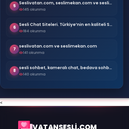
Seslivatan.com, seslimekan.com ve seslivatan.net
5
145 okunma
Sesli Chat Siteleri. Türkiye’nin en kaliteli Sesli Chat Siteleri kullanıcılarına ücretsiz olarak sunar. seslivatan.com-seslimekan.com,
6
184 okunma
seslivatan.com ve seslimekan.com
7
141 okunma
sesli sohbet, kameralı chat, bedava sohbet siteleri, mobil chat platformu.
8
140 okunma
<
VATANSESLİ.COM