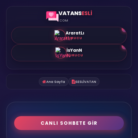
VATANS
ESLİ
.COM
👑
AraratLı
KURUCU
👑
İsYanN
KURUCU
Ana Sayfa
SESLİVATAN
CANLI SOHBETE GİR