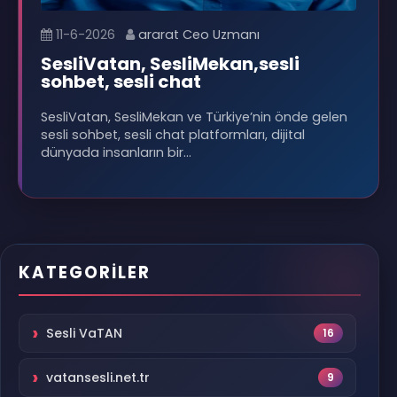
11-6-2026
ararat Ceo Uzmanı
SesliVatan, SesliMekan,sesli
sohbet, sesli chat
SesliVatan, SesliMekan ve Türkiye’nin önde gelen
sesli sohbet, sesli chat platformları, dijital
dünyada insanların bir…
KATEGORILER
Sesli VaTAN
16
vatansesli.net.tr
9