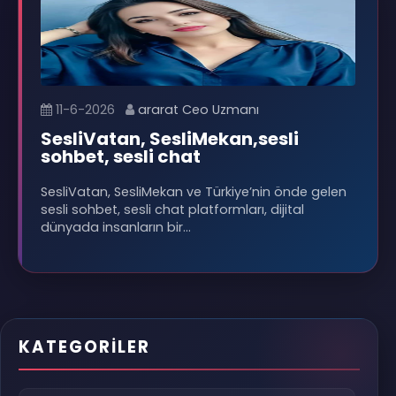
11-6-2026
ararat Ceo Uzmanı
SesliVatan, SesliMekan,sesli
sohbet, sesli chat
SesliVatan, SesliMekan ve Türkiye’nin önde gelen
sesli sohbet, sesli chat platformları, dijital
dünyada insanların bir…
KATEGORILER