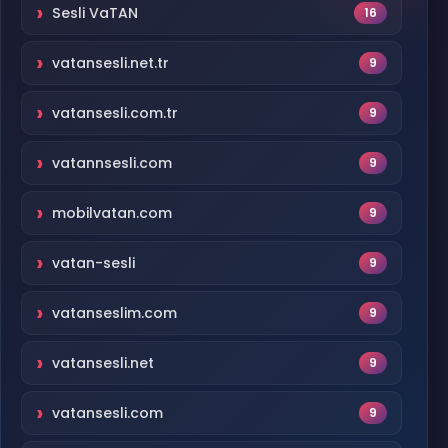
Sesli VaTAN
16
vatansesli.net.tr
9
vatansesli.com.tr
9
vatannsesli.com
9
mobilvatan.com
9
vatan-sesli
9
vatanseslim.com
9
vatansesli.net
9
vatansesli.com
9