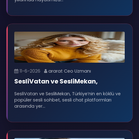
11-6-2026
ararat Ceo Uzmanı
SesliVatan ve SesliMekan,
SesliVatan ve SesliMekan, Türkiye’nin en köklü ve
popüler sesli sohbet, sesli chat platformları
arasında yer…