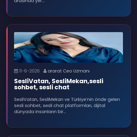
arasında yer…
11-6-2026
ararat Ceo Uzmanı
SesliVatan, SesliMekan,sesli
sohbet, sesli chat
SesliVatan, SesliMekan ve Türkiye’nin önde gelen
sesli sohbet, sesli chat platformları, dijital
dünyada insanların bir…