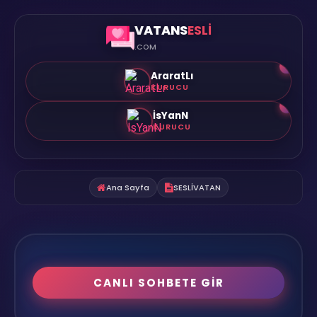
VATANS
ESLİ
.COM
👑
AraratLı
KURUCU
👑
İsYanN
KURUCU
Ana Sayfa
SESLİVATAN
CANLI SOHBETE GİR