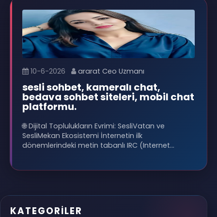
10-6-2026
ararat Ceo Uzmanı
sesli sohbet, kameralı chat,
bedava sohbet siteleri, mobil chat
platformu.
🌐 Dijital Toplulukların Evrimi: SesliVatan ve
SesliMekan Ekosistemi İnternetin ilk
dönemlerindeki metin tabanlı IRC (Internet…
KATEGORILER