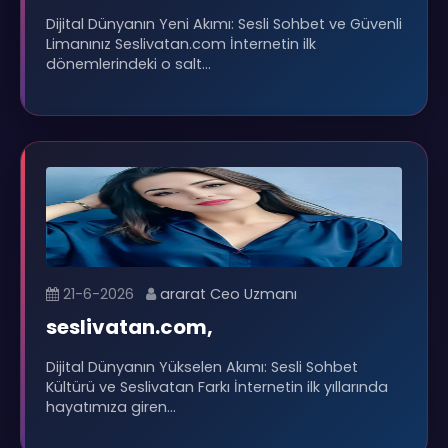
Dijital Dünyanın Yeni Akımı: Sesli Sohbet ve Güvenli
Limanınız Seslivatan.com İnternetin ilk
dönemlerindeki o salt…
21-6-2026
ararat Ceo Uzmanı
seslivatan.com,
Dijital Dünyanın Yükselen Akımı: Sesli Sohbet
Kültürü ve Seslivatan Farkı İnternetin ilk yıllarında
hayatımıza giren…