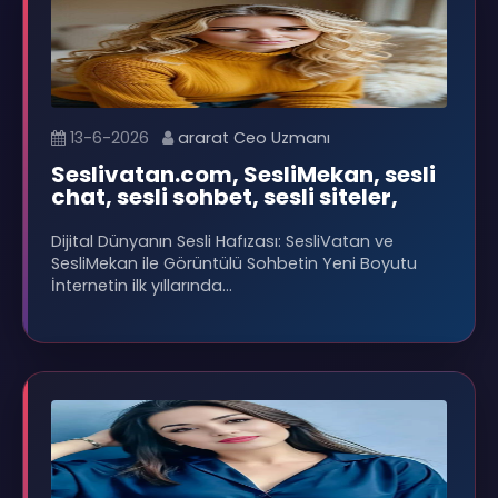
13-6-2026
ararat Ceo Uzmanı
Seslivatan.com, SesliMekan, sesli
chat, sesli sohbet, sesli siteler,
Dijital Dünyanın Sesli Hafızası: SesliVatan ve
SesliMekan ile Görüntülü Sohbetin Yeni Boyutu
İnternetin ilk yıllarında…