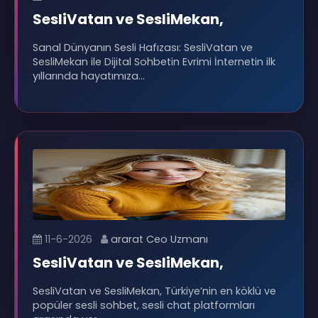
SesliVatan ve SesliMekan,
Sanal Dünyanın Sesli Hafızası: SesliVatan ve
SesliMekan ile Dijital Sohbetin Evrimi İnternetin ilk
yıllarında hayatımıza…
11-6-2026
ararat Ceo Uzmanı
SesliVatan ve SesliMekan,
SesliVatan ve SesliMekan, Türkiye’nin en köklü ve
popüler sesli sohbet, sesli chat platformları