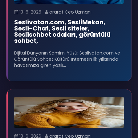
13-6-2026
ararat Ceo Uzmanı
Seslivatan.com, SesliMekan,
Sesli-Chat, Sesli siteler,
Seslisohbet odaları, görüntülü
sohbet,
Dijital Dünyanın Samimi Yüzü: Seslivatan.com ve
Görüntülü Sohbet Kültürü İnternetin ilk yıllarında
hayatımıza giren yazılı…
13-6-2026
ararat Ceo Uzmanı