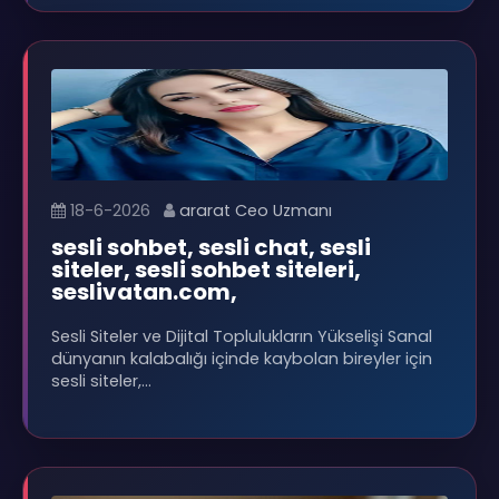
18-6-2026
ararat Ceo Uzmanı
sesli sohbet, sesli chat, sesli
siteler, sesli sohbet siteleri,
seslivatan.com,
Sesli Siteler ve Dijital Toplulukların Yükselişi Sanal
dünyanın kalabalığı içinde kaybolan bireyler için
sesli siteler,…