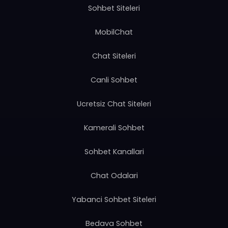
Sohbet Siteleri
MobilChat
Chat Siteleri
Canli Sohbet
Ucretsiz Chat Siteleri
Kamerali Sohbet
Sohbet Kanallari
Chat Odalari
Yabanci Sohbet Siteleri
Bedava Sohbet