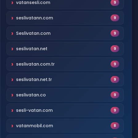
vatansesli.com
9
seslivatann.com
9
Seslivatan.com
9
seslivatan.net
9
seslivatan.com.tr
9
seslivatan.net.tr
9
seslivatan.co
9
sesli-vatan.com
9
vatanmobil.com
8