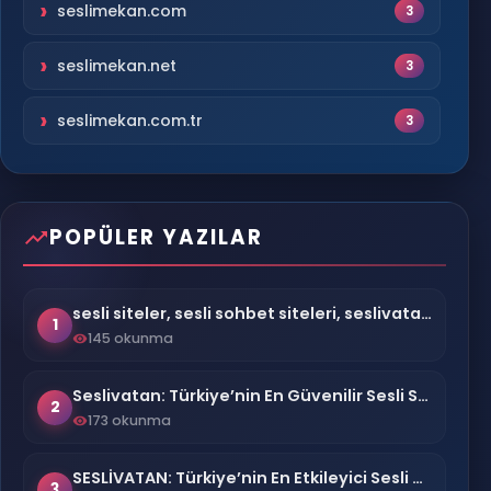
seslimekan.com
3
seslimekan.net
3
seslimekan.com.tr
3
POPÜLER YAZILAR
sesli siteler, sesli sohbet siteleri, seslivatan.com, sesli chat siteleri
1
145 okunma
Seslivatan: Türkiye’nin En Güvenilir Sesli Sohbet ve Canlı Chat Platformu
2
173 okunma
SESLİVATAN: Türkiye’nin En Etkileyici Sesli Sohbet Deneyimi
3