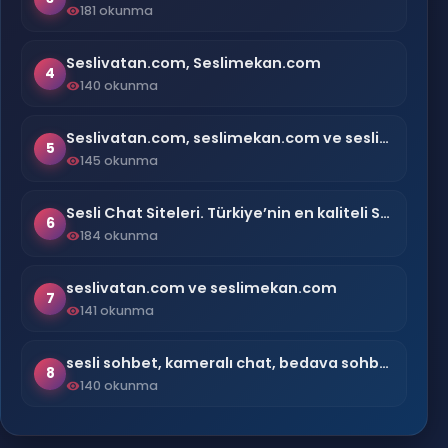
181 okunma
Seslivatan.com, Seslimekan.com
4
140 okunma
Seslivatan.com, seslimekan.com ve seslivatan.net
5
145 okunma
Sesli Chat Siteleri. Türkiye’nin en kaliteli Sesli Chat Siteleri kullanıcılarına ücretsiz olarak sunar. seslivatan.com-seslimekan.com,
6
184 okunma
seslivatan.com ve seslimekan.com
7
141 okunma
sesli sohbet, kameralı chat, bedava sohbet siteleri, mobil chat platformu.
8
140 okunma