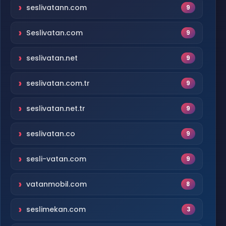
seslivatann.com
9
Seslivatan.com
9
seslivatan.net
9
seslivatan.com.tr
9
seslivatan.net.tr
9
seslivatan.co
9
sesli-vatan.com
9
vatanmobil.com
8
seslimekan.com
3