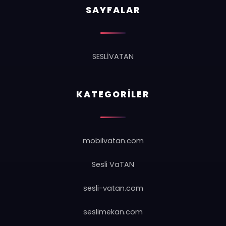
SAYFALAR
SESLİVATAN
KATEGORILER
mobilvatan.com
Sesli VaTAN
sesli-vatan.com
seslimekan.com