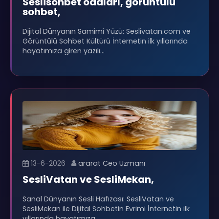
Seslisohbet odaları, görüntülü
sohbet,
Dijital Dünyanın Samimi Yüzü: Seslivatan.com ve
Görüntülü Sohbet Kültürü İnternetin ilk yıllarında
hayatımıza giren yazılı…
13-6-2026
ararat Ceo Uzmanı
SesliVatan ve SesliMekan,
Sanal Dünyanın Sesli Hafızası: SesliVatan ve
SesliMekan ile Dijital Sohbetin Evrimi İnternetin ilk
yıllarında hayatımıza…