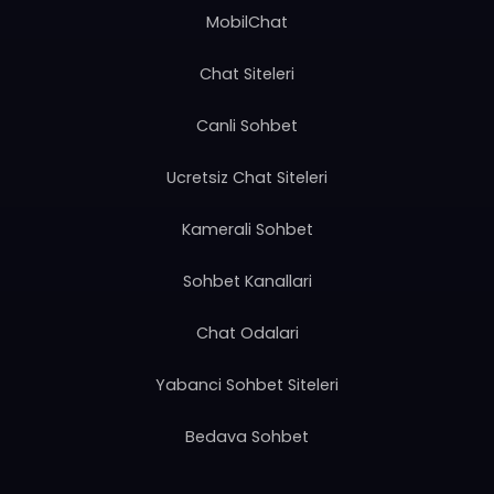
MobilChat
Chat Siteleri
Canli Sohbet
Ucretsiz Chat Siteleri
Kamerali Sohbet
Sohbet Kanallari
Chat Odalari
Yabanci Sohbet Siteleri
Bedava Sohbet