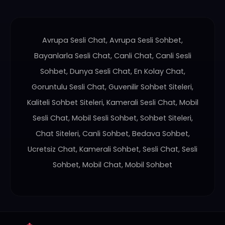
Avrupa Sesli Chat, Avrupa Sesli Sohbet,
Bayanlarla Sesli Chat, Canli Chat, Canli Sesli
Sohbet, Dunya Sesli Chat, En Kolay Chat,
Goruntulu Sesli Chat, Guvenilir Sohbet Siteleri,
Kaliteli Sohbet Siteleri, Kamerali Sesli Chat, Mobil
Sesli Chat, Mobil Sesli Sohbet, Sohbet Siteleri,
Chat Siteleri, Canli Sohbet, Bedava Sohbet,
Ucretsiz Chat, Kamerali Sohbet, Sesli Chat, Sesli
Sohbet, Mobil Chat, Mobil Sohbet