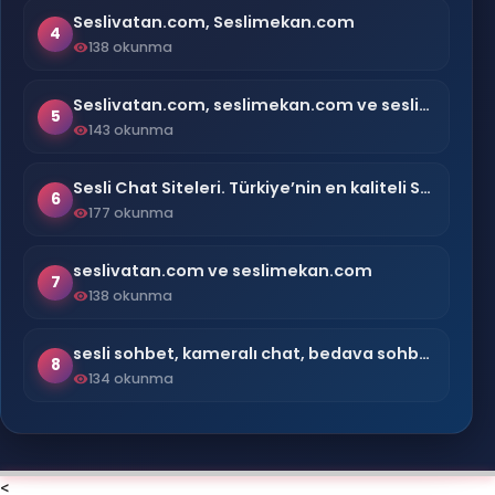
Seslivatan.com, Seslimekan.com
4
138 okunma
Seslivatan.com, seslimekan.com ve seslivatan.net
5
143 okunma
Sesli Chat Siteleri. Türkiye’nin en kaliteli Sesli Chat Siteleri kullanıcılarına ücretsiz olarak sunar. seslivatan.com-seslimekan.com,
6
177 okunma
seslivatan.com ve seslimekan.com
7
138 okunma
sesli sohbet, kameralı chat, bedava sohbet siteleri, mobil chat platformu.
8
134 okunma
<