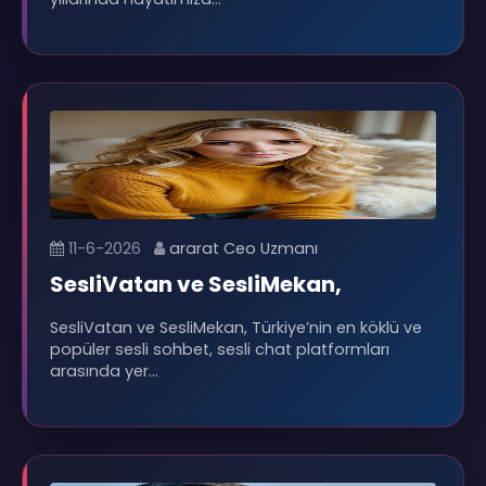
11-6-2026
ararat Ceo Uzmanı
SesliVatan ve SesliMekan,
SesliVatan ve SesliMekan, Türkiye’nin en köklü ve
popüler sesli sohbet, sesli chat platformları
arasında yer…