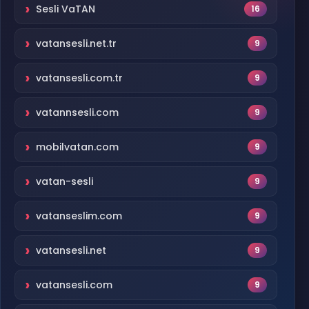
Sesli VaTAN
16
vatansesli.net.tr
9
vatansesli.com.tr
9
vatannsesli.com
9
mobilvatan.com
9
vatan-sesli
9
vatanseslim.com
9
vatansesli.net
9
vatansesli.com
9