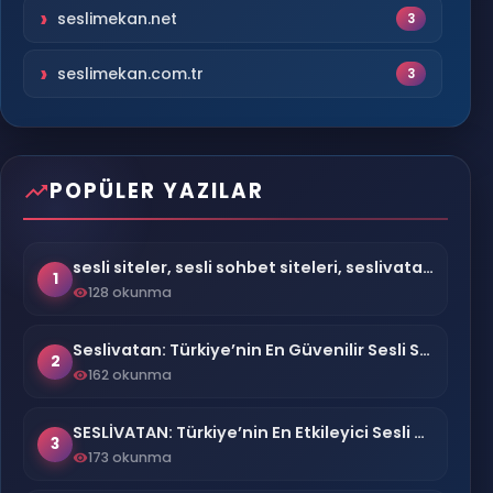
seslimekan.net
3
seslimekan.com.tr
3
POPÜLER YAZILAR
sesli siteler, sesli sohbet siteleri, seslivatan.com, sesli chat siteleri
1
128 okunma
Seslivatan: Türkiye’nin En Güvenilir Sesli Sohbet ve Canlı Chat Platformu
2
162 okunma
SESLİVATAN: Türkiye’nin En Etkileyici Sesli Sohbet Deneyimi
3
173 okunma