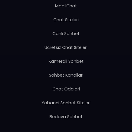
MobilChat
Chat Siteleri
Canli Sohbet
Ucretsiz Chat Siteleri
Kamerali Sohbet
Sohbet Kanallari
Chat Odalari
Yabanci Sohbet Siteleri
Bedava Sohbet