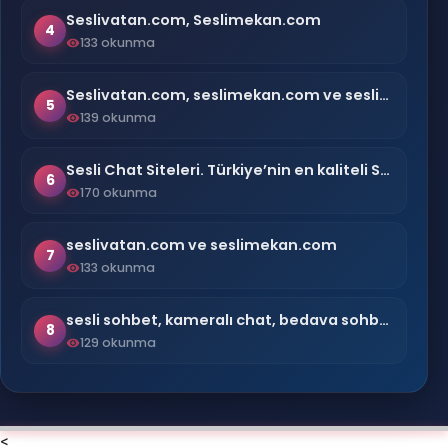
Seslivatan.com, Seslimekan.com
4
133 okunma
Seslivatan.com, seslimekan.com ve seslivatan.net
5
139 okunma
Sesli Chat Siteleri. Türkiye’nin en kaliteli Sesli Chat Siteleri kullanıcılarına ücretsiz olarak sunar. seslivatan.com-seslimekan.com,
6
170 okunma
seslivatan.com ve seslimekan.com
7
133 okunma
sesli sohbet, kameralı chat, bedava sohbet siteleri, mobil chat platformu.
8
129 okunma
<