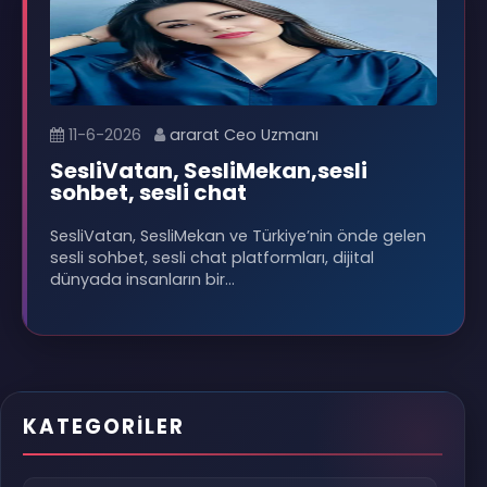
11-6-2026
ararat Ceo Uzmanı
SesliVatan, SesliMekan,sesli
sohbet, sesli chat
SesliVatan, SesliMekan ve Türkiye’nin önde gelen
sesli sohbet, sesli chat platformları, dijital
dünyada insanların bir…
KATEGORILER