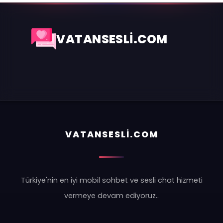
VATANSESLİ.COM
VATANSESLİ.COM
Türkiye'nin en iyi mobil sohbet ve sesli chat hizmeti
vermeye devam ediyoruz..