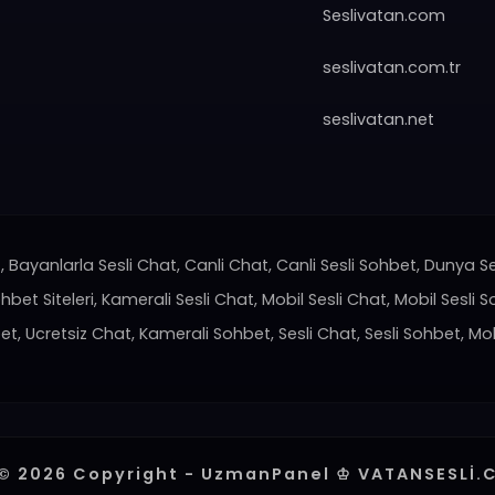
Seslivatan.com
seslivatan.com.tr
seslivatan.net
 Bayanlarla Sesli Chat, Canli Chat, Canli Sesli Sohbet, Dunya Se
ohbet Siteleri, Kamerali Sesli Chat, Mobil Sesli Chat, Mobil Sesli S
, Ucretsiz Chat, Kamerali Sohbet, Sesli Chat, Sesli Sohbet, Mo
© 2026 Copyright - UzmanPanel ♔ VATANSESLİ.