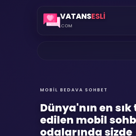
VATANS
ESLİ
.COM
MOBIL BEDAVA SOHBET
Dünya'nın en sık 
edilen mobil sohb
odalarında sizde