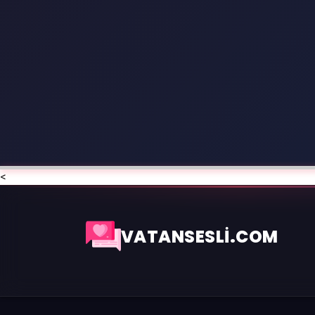
<
VATANSESLİ.COM