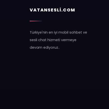
VATANSESLİ.COM
Türkiye'nin en iyi mobil sohbet ve
sesli chat hizmeti vermeye
devam ediyoruz..