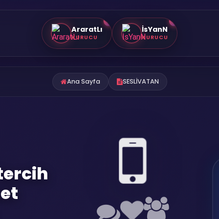
👑
👑
AraratLı
İsYanN
KURUCU
KURUCU
Ana Sayfa
SESLİVATAN
tercih
et