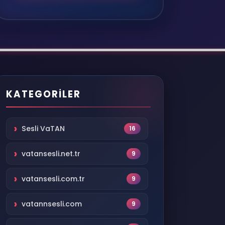
KATEGORILER
Sesli VaTAN
16
vatansesli.net.tr
9
vatansesli.com.tr
9
vatannsesli.com
9