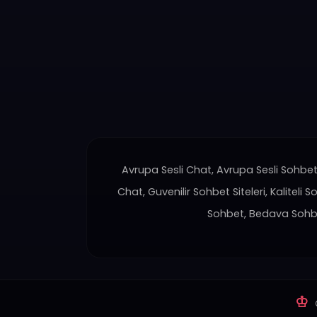
Avrupa Sesli Chat, Avrupa Sesli Sohbet,
Chat, Guvenilir Sohbet Siteleri, Kaliteli S
Sohbet, Bedava Sohbet