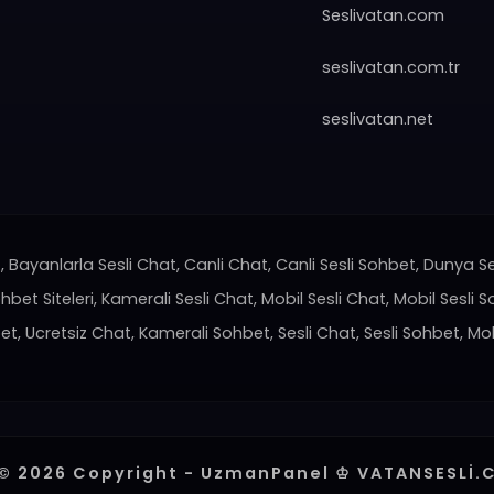
Seslivatan.com
seslivatan.com.tr
seslivatan.net
 Bayanlarla Sesli Chat, Canli Chat, Canli Sesli Sohbet, Dunya Se
ohbet Siteleri, Kamerali Sesli Chat, Mobil Sesli Chat, Mobil Sesli S
, Ucretsiz Chat, Kamerali Sohbet, Sesli Chat, Sesli Sohbet, Mo
© 2026 Copyright - UzmanPanel ♔ VATANSESLİ.