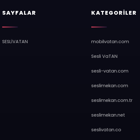
SAYFALAR
KATEGORILER
SESLİVATAN
mobilvatan.com
Sesli VaTAN
sesli-vatan.com
seslimekan.com
seslimekan.com.tr
seslimekan.net
seslivatan.co