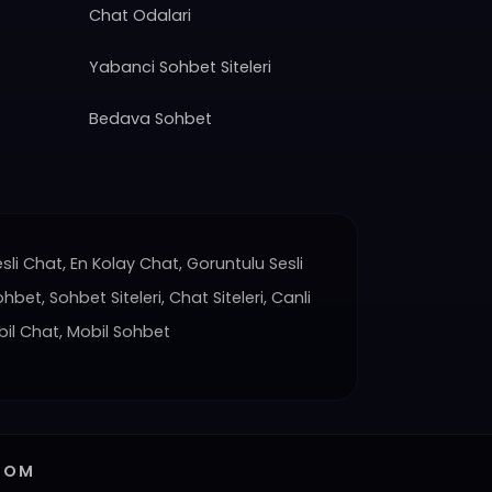
Chat Odalari
Yabanci Sohbet Siteleri
Bedava Sohbet
sli Chat, En Kolay Chat, Goruntulu Sesli
ohbet, Sohbet Siteleri, Chat Siteleri, Canli
bil Chat, Mobil Sohbet
COM