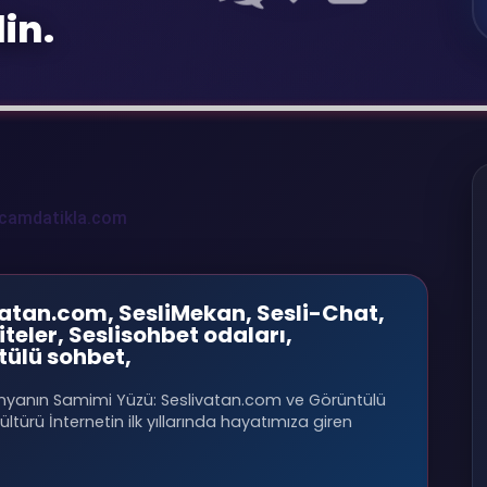
in.
camdatikla.com
vatan.com, SesliMekan, Sesli-Chat,
siteler, Seslisohbet odaları,
tülü sohbet,
Dünyanın Samimi Yüzü: Seslivatan.com ve Görüntülü
ltürü İnternetin ilk yıllarında hayatımıza giren