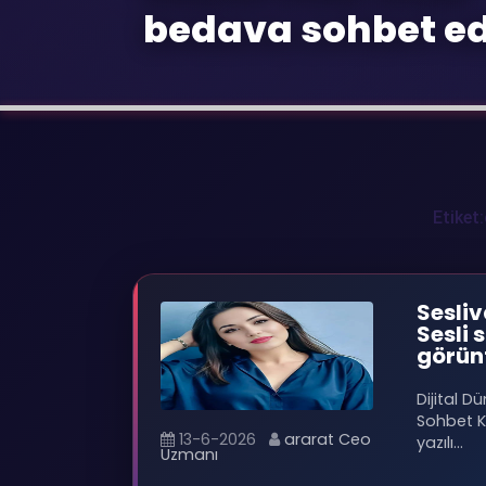
bedava sohbet ed
Etiket:
Sesli
Sesli 
görün
Dijital 
Sohbet Kü
13-6-2026
ararat Ceo
yazılı…
Uzmanı