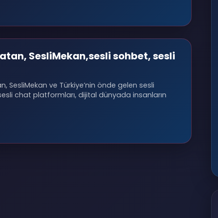
atan, SesliMekan,sesli sohbet, sesli
n, SesliMekan ve Türkiye’nin önde gelen sesli
esli chat platformları, dijital dünyada insanların