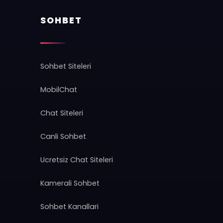
SOHBET
Sohbet Siteleri
MobilChat
Chat Siteleri
Canli Sohbet
Ucretsiz Chat Siteleri
Kamerali Sohbet
Sohbet Kanallari