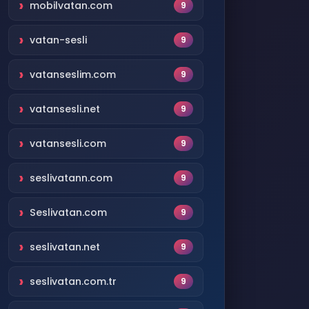
mobilvatan.com
9
vatan-sesli
9
vatanseslim.com
9
vatansesli.net
9
vatansesli.com
9
seslivatann.com
9
Seslivatan.com
9
seslivatan.net
9
seslivatan.com.tr
9