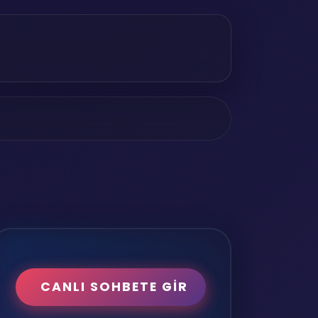
CANLI SOHBETE GİR