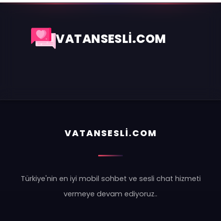
VATANSESLİ.COM
VATANSESLİ.COM
Türkiye'nin en iyi mobil sohbet ve sesli chat hizmeti
vermeye devam ediyoruz..