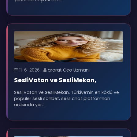
11-6-2026
ararat Ceo Uzmanı
SesliVatan ve SesliMekan,
SesliVatan ve SesliMekan, Türkiye’nin en köklü ve
popüler sesli sohbet, sesli chat platformları
arasında yer…