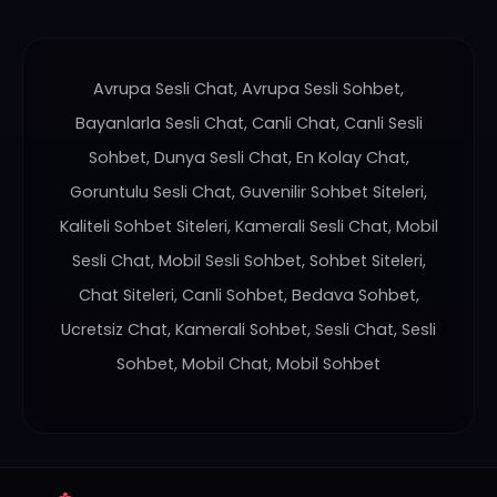
Avrupa Sesli Chat, Avrupa Sesli Sohbet,
Bayanlarla Sesli Chat, Canli Chat, Canli Sesli
Sohbet, Dunya Sesli Chat, En Kolay Chat,
Goruntulu Sesli Chat, Guvenilir Sohbet Siteleri,
Kaliteli Sohbet Siteleri, Kamerali Sesli Chat, Mobil
Sesli Chat, Mobil Sesli Sohbet, Sohbet Siteleri,
Chat Siteleri, Canli Sohbet, Bedava Sohbet,
Ucretsiz Chat, Kamerali Sohbet, Sesli Chat, Sesli
Sohbet, Mobil Chat, Mobil Sohbet