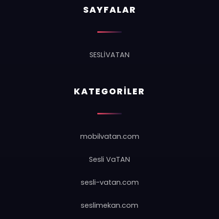
SAYFALAR
SESLİVATAN
KATEGORILER
mobilvatan.com
Sesli VaTAN
sesli-vatan.com
seslimekan.com