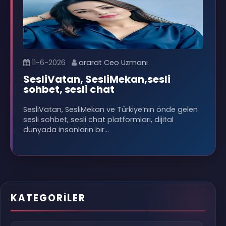
11-6-2026
ararat Ceo Uzmanı
SesliVatan, SesliMekan,sesli
sohbet, sesli chat
SesliVatan, SesliMekan ve Türkiye’nin önde gelen
sesli sohbet, sesli chat platformları, dijital
dünyada insanların bir…
KATEGORILER