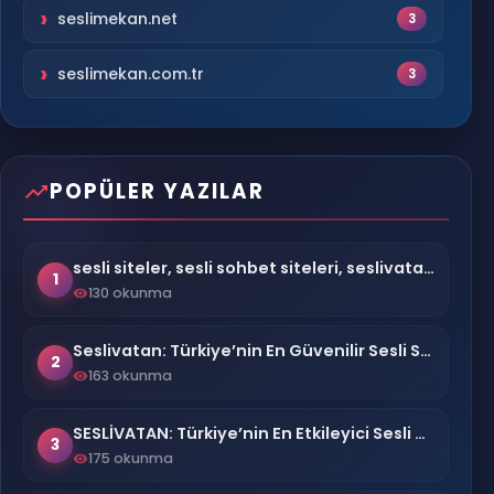
seslimekan.net
3
seslimekan.com.tr
3
POPÜLER YAZILAR
sesli siteler, sesli sohbet siteleri, seslivatan.com, sesli chat siteleri
1
130 okunma
Seslivatan: Türkiye’nin En Güvenilir Sesli Sohbet ve Canlı Chat Platformu
2
163 okunma
SESLİVATAN: Türkiye’nin En Etkileyici Sesli Sohbet Deneyimi
3
175 okunma