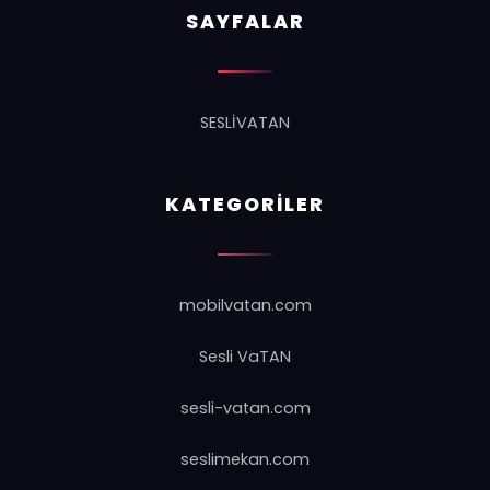
SAYFALAR
SESLİVATAN
KATEGORILER
mobilvatan.com
Sesli VaTAN
sesli-vatan.com
seslimekan.com