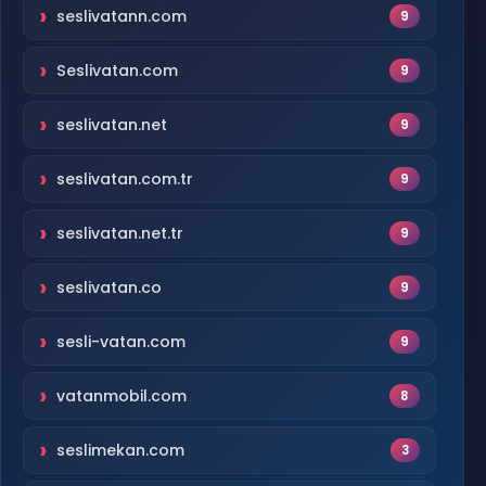
seslivatann.com
9
Seslivatan.com
9
seslivatan.net
9
seslivatan.com.tr
9
seslivatan.net.tr
9
seslivatan.co
9
sesli-vatan.com
9
vatanmobil.com
8
seslimekan.com
3