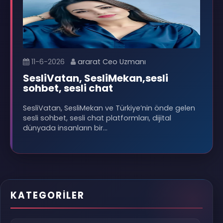
11-6-2026
ararat Ceo Uzmanı
SesliVatan, SesliMekan,sesli
sohbet, sesli chat
SesliVatan, SesliMekan ve Türkiye’nin önde gelen
sesli sohbet, sesli chat platformları, dijital
dünyada insanların bir…
KATEGORILER