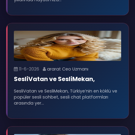
11-6-2026
ararat Ceo Uzmanı
SesliVatan ve SesliMekan,
SesliVatan ve SesliMekan, Türkiye’nin en köklü ve
popüler sesli sohbet, sesli chat platformları
arasında yer…