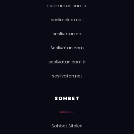
seslimekan.com.tr
seslimekan.net
seslivatan.co
Seslivatan.com
seslivatan.com.tr
seslivatan.net
SOHBET
Sohbet Siteleri