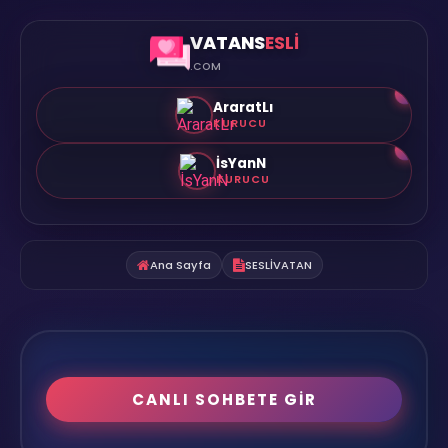
VATANS
ESLİ
.COM
👑
AraratLı
KURUCU
👑
İsYanN
KURUCU
Ana Sayfa
SESLİVATAN
CANLI SOHBETE GİR