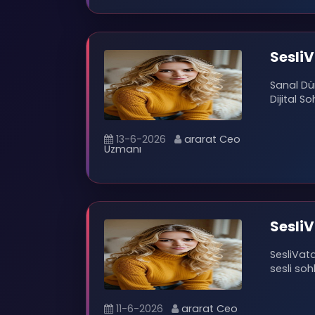
Sesli
Sanal Dün
Dijital S
13-6-2026
ararat Ceo
Uzmanı
Sesli
SesliVata
sesli soh
11-6-2026
ararat Ceo