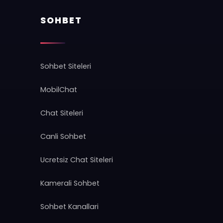
SOHBET
Sohbet Siteleri
MobilChat
Chat Siteleri
Canli Sohbet
Ucretsiz Chat Siteleri
Kamerali Sohbet
Sohbet Kanallari