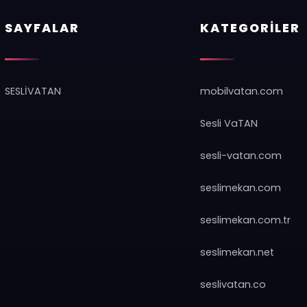
SAYFALAR
KATEGORILER
SESLİVATAN
mobilvatan.com
Sesli VaTAN
sesli-vatan.com
seslimekan.com
seslimekan.com.tr
seslimekan.net
seslivatan.co