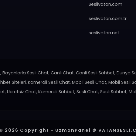
Seslivatan.com
seslivatan.com.tr
seslivatan.net
 Bayanlarla Sesli Chat, Canli Chat, Canli Sesli Sohbet, Dunya Se
ohbet Siteleri, Kamerali Sesli Chat, Mobil Sesli Chat, Mobil Sesli S
, Ucretsiz Chat, Kamerali Sohbet, Sesli Chat, Sesli Sohbet, Mo
© 2026 Copyright - UzmanPanel ♔ VATANSESLİ.