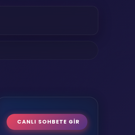
CANLI SOHBETE GİR