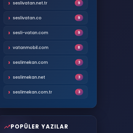
seslivatan.net.tr
9
seslivatan.co
9
sesli-vatan.com
9
vatanmobil.com
8
seslimekan.com
3
seslimekan.net
3
seslimekan.com.tr
3
POPÜLER YAZILAR