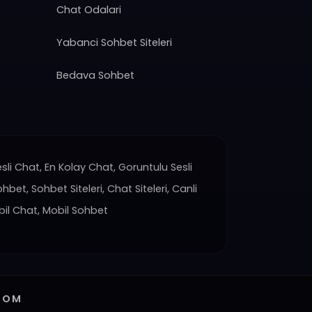
Chat Odalari
Yabanci Sohbet Siteleri
Bedava Sohbet
sli Chat, En Kolay Chat, Goruntulu Sesli
ohbet, Sohbet Siteleri, Chat Siteleri, Canli
bil Chat, Mobil Sohbet
COM