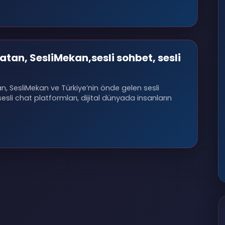
atan, SesliMekan,sesli sohbet, sesli
n, SesliMekan ve Türkiye’nin önde gelen sesli
esli chat platformları, dijital dünyada insanların