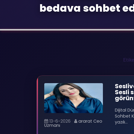
bedava sohbet ed
Etike
Sesli
Sesli 
görün
Dijital 
Sohbet Kü
13-6-2026
ararat Ceo
yazılı…
Uzmanı