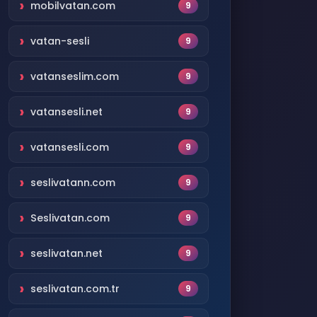
mobilvatan.com
9
vatan-sesli
9
vatanseslim.com
9
vatansesli.net
9
vatansesli.com
9
seslivatann.com
9
Seslivatan.com
9
seslivatan.net
9
seslivatan.com.tr
9