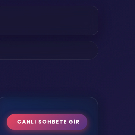
CANLI SOHBETE GİR