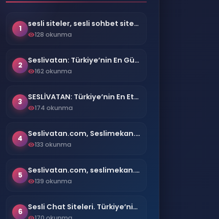
sesli siteler, sesli sohbet siteleri, seslivatan.com, sesli chat siteleri
1
128 okunma
Seslivatan: Türkiye’nin En Güvenilir Sesli Sohbet ve Canlı Chat Platformu
2
162 okunma
SESLİVATAN: Türkiye’nin En Etkileyici Sesli Sohbet Deneyimi
3
174 okunma
Seslivatan.com, Seslimekan.com
4
133 okunma
Seslivatan.com, seslimekan.com ve seslivatan.net
5
139 okunma
Sesli Chat Siteleri. Türkiye’nin en kaliteli Sesli Chat Siteleri kullanıcılarına ücretsiz olarak sunar. seslivatan.com-seslimekan.com,
6
170 okunma