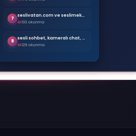
seslivatan.com ve seslimekan.com
7
133 okunma
sesli sohbet, kameralı chat, bedava sohbet siteleri, mobil chat platformu.
8
129 okunma