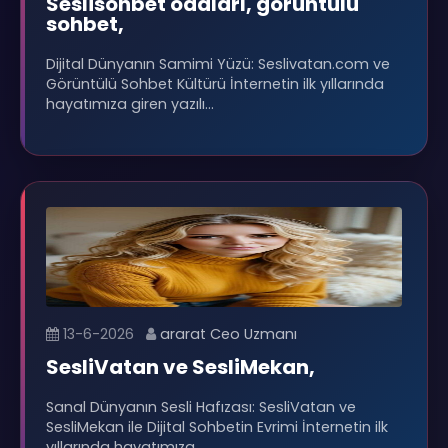
Seslisohbet odaları, görüntülü
sohbet,
Dijital Dünyanın Samimi Yüzü: Seslivatan.com ve
Görüntülü Sohbet Kültürü İnternetin ilk yıllarında
hayatımıza giren yazılı…
13-6-2026
ararat Ceo Uzmanı
SesliVatan ve SesliMekan,
Sanal Dünyanın Sesli Hafızası: SesliVatan ve
SesliMekan ile Dijital Sohbetin Evrimi İnternetin ilk
yıllarında hayatımıza…