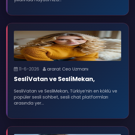
11-6-2026
ararat Ceo Uzmanı
SesliVatan ve SesliMekan,
SesliVatan ve SesliMekan, Türkiye’nin en köklü ve
popüler sesli sohbet, sesli chat platformları
arasında yer…