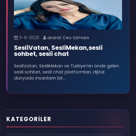
11-6-2026
ararat Ceo Uzmanı
SesliVatan, SesliMekan,sesli
sohbet, sesli chat
SesliVatan, SesliMekan ve Türkiye’nin önde gelen
sesli sohbet, sesli chat platformları, dijital
dünyada insanların bir…
KATEGORILER