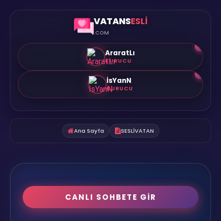
VATANS
ESLİ
.COM
👑
AraratLı
KURUCU
👑
İsYanN
KURUCU
Ana Sayfa
SESLİVATAN
CANLI SOHBETE GİR