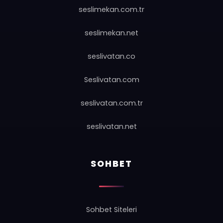
seslimekan.com.tr
seslimekan.net
seslivatan.co
Seslivatan.com
seslivatan.com.tr
seslivatan.net
SOHBET
Sohbet Siteleri