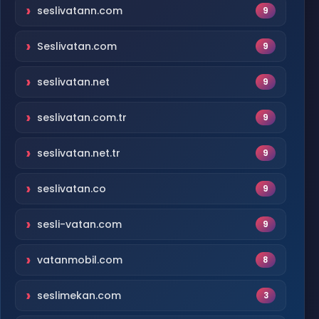
seslivatann.com
9
Seslivatan.com
9
seslivatan.net
9
seslivatan.com.tr
9
seslivatan.net.tr
9
seslivatan.co
9
sesli-vatan.com
9
vatanmobil.com
8
seslimekan.com
3