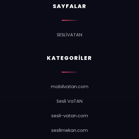
SAYFALAR
SESLİVATAN
KATEGORILER
mobilvatan.com
Sesli VaTAN
sesli-vatan.com
seslimekan.com