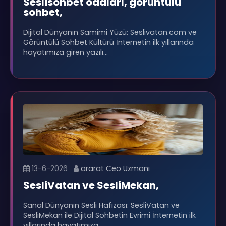
Seslisohbet odaları, görüntülü
sohbet,
Dijital Dünyanın Samimi Yüzü: Seslivatan.com ve
Görüntülü Sohbet Kültürü İnternetin ilk yıllarında
hayatımıza giren yazılı…
13-6-2026
ararat Ceo Uzmanı
SesliVatan ve SesliMekan,
Sanal Dünyanın Sesli Hafızası: SesliVatan ve
SesliMekan ile Dijital Sohbetin Evrimi İnternetin ilk
yıllarında hayatımıza…