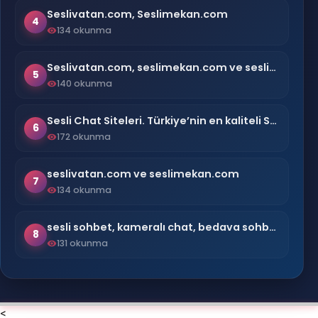
Seslivatan.com, Seslimekan.com
4
134 okunma
Seslivatan.com, seslimekan.com ve seslivatan.net
5
140 okunma
Sesli Chat Siteleri. Türkiye’nin en kaliteli Sesli Chat Siteleri kullanıcılarına ücretsiz olarak sunar. seslivatan.com-seslimekan.com,
6
172 okunma
seslivatan.com ve seslimekan.com
7
134 okunma
sesli sohbet, kameralı chat, bedava sohbet siteleri, mobil chat platformu.
8
131 okunma
<