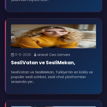
11-6-2026
ararat Ceo Uzmanı
SesliVatan ve SesliMekan,
SesliVatan ve SesliMekan, Türkiye’nin en köklü ve
popüler sesli sohbet, sesli chat platformları
arasında yer…