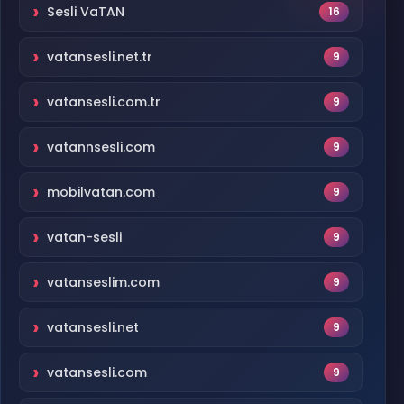
Sesli VaTAN
16
vatansesli.net.tr
9
vatansesli.com.tr
9
vatannsesli.com
9
mobilvatan.com
9
vatan-sesli
9
vatanseslim.com
9
vatansesli.net
9
vatansesli.com
9