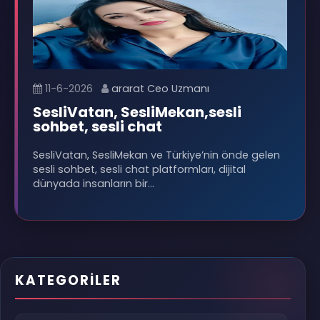
11-6-2026
ararat Ceo Uzmanı
SesliVatan, SesliMekan,sesli
sohbet, sesli chat
SesliVatan, SesliMekan ve Türkiye’nin önde gelen
sesli sohbet, sesli chat platformları, dijital
dünyada insanların bir…
KATEGORILER