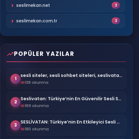
seslimekan.net
3
seslimekan.com.tr
3
POPÜLER YAZILAR
sesli siteler, sesli sohbet siteleri, seslivatan.com, sesli chat siteleri
1
138 okunma
Seslivatan: Türkiye’nin En Güvenilir Sesli Sohbet ve Canlı Chat Platformu
2
169 okunma
SESLİVATAN: Türkiye’nin En Etkileyici Sesli Sohbet Deneyimi
3
180 okunma