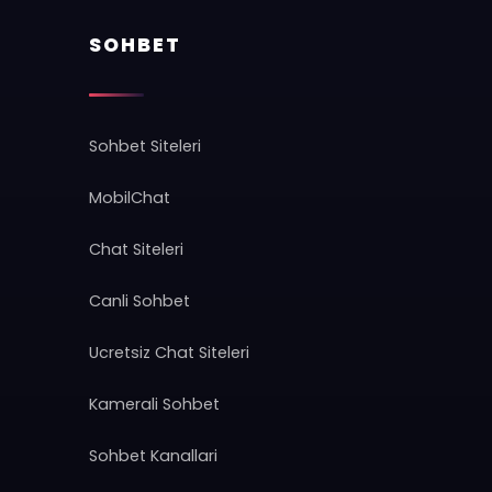
SOHBET
Sohbet Siteleri
MobilChat
Chat Siteleri
Canli Sohbet
Ucretsiz Chat Siteleri
Kamerali Sohbet
Sohbet Kanallari