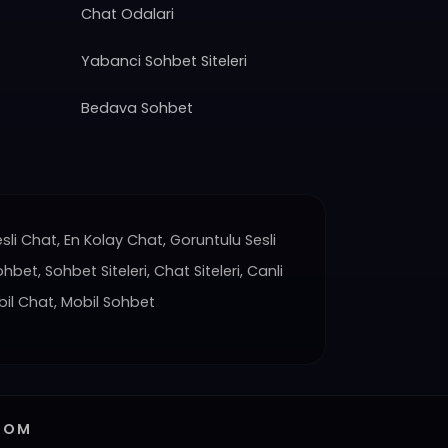
Chat Odalari
Yabanci Sohbet Siteleri
Bedava Sohbet
sli Chat, En Kolay Chat, Goruntulu Sesli
ohbet, Sohbet Siteleri, Chat Siteleri, Canli
bil Chat, Mobil Sohbet
COM