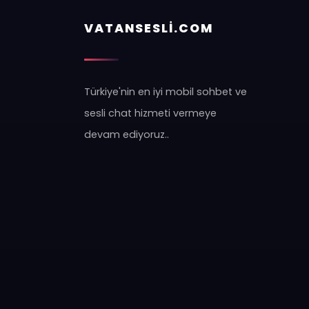
VATANSESLİ.COM
Türkiye'nin en iyi mobil sohbet ve
sesli chat hizmeti vermeye
devam ediyoruz..