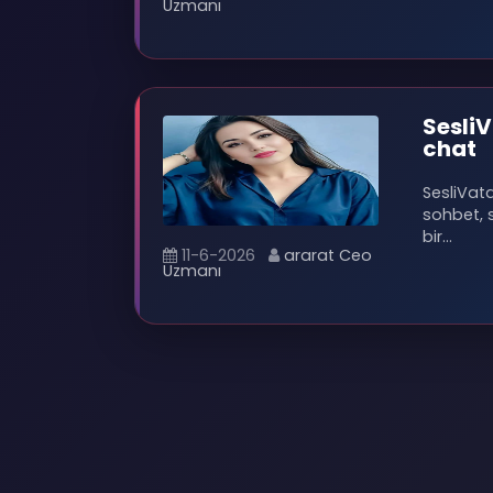
Uzmanı
SesliV
chat
SesliVata
sohbet, s
bir…
11-6-2026
ararat Ceo
Uzmanı