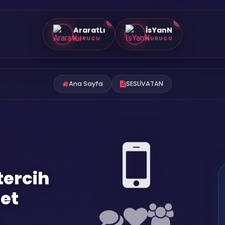
👑
👑
AraratLı
İsYanN
KURUCU
KURUCU
Ana Sayfa
SESLİVATAN
tercih
et