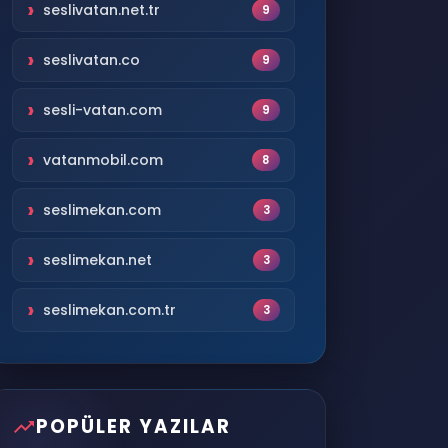
seslivatan.net.tr
9
seslivatan.co
9
sesli-vatan.com
9
vatanmobil.com
8
seslimekan.com
3
seslimekan.net
3
seslimekan.com.tr
3
POPÜLER YAZILAR