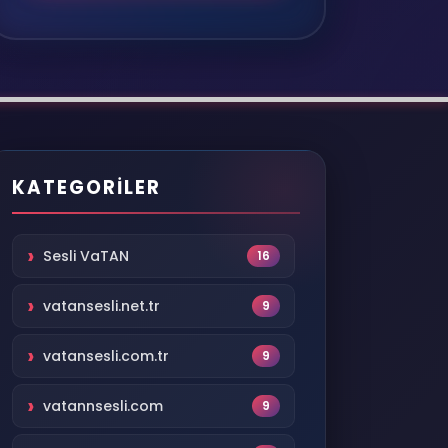
KATEGORILER
Sesli VaTAN
16
vatansesli.net.tr
9
vatansesli.com.tr
9
vatannsesli.com
9