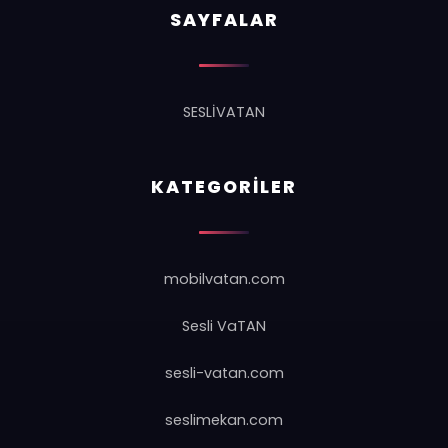
SAYFALAR
SESLİVATAN
KATEGORILER
mobilvatan.com
Sesli VaTAN
sesli-vatan.com
seslimekan.com