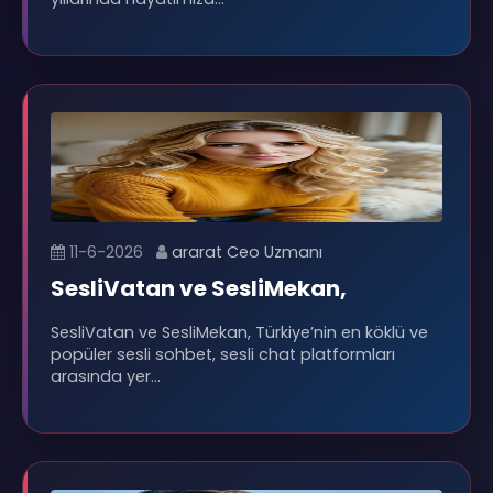
11-6-2026
ararat Ceo Uzmanı
SesliVatan ve SesliMekan,
SesliVatan ve SesliMekan, Türkiye’nin en köklü ve
popüler sesli sohbet, sesli chat platformları
arasında yer…