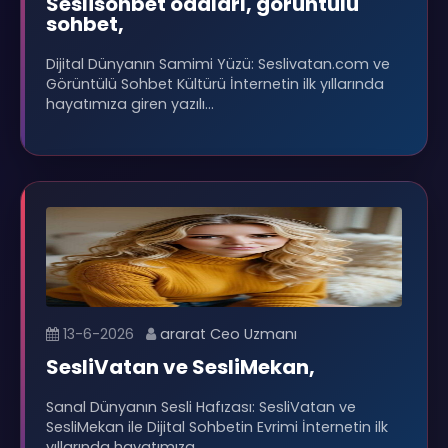
Seslisohbet odaları, görüntülü
sohbet,
Dijital Dünyanın Samimi Yüzü: Seslivatan.com ve
Görüntülü Sohbet Kültürü İnternetin ilk yıllarında
hayatımıza giren yazılı…
13-6-2026
ararat Ceo Uzmanı
SesliVatan ve SesliMekan,
Sanal Dünyanın Sesli Hafızası: SesliVatan ve
SesliMekan ile Dijital Sohbetin Evrimi İnternetin ilk
yıllarında hayatımıza…