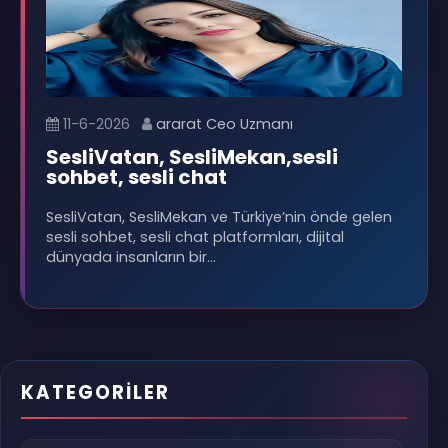
11-6-2026
ararat Ceo Uzmanı
SesliVatan, SesliMekan,sesli
sohbet, sesli chat
SesliVatan, SesliMekan ve Türkiye’nin önde gelen
sesli sohbet, sesli chat platformları, dijital
dünyada insanların bir…
KATEGORILER