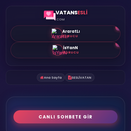
VATANS
ESLİ
.COM
👑
AraratLı
KURUCU
👑
İsYanN
KURUCU
Ana Sayfa
SESLİVATAN
CANLI SOHBETE GİR