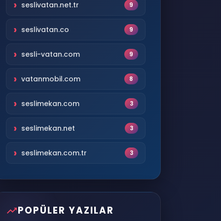
seslivatan.net.tr
9
seslivatan.co
9
sesli-vatan.com
9
vatanmobil.com
8
seslimekan.com
3
seslimekan.net
3
seslimekan.com.tr
3
POPÜLER YAZILAR