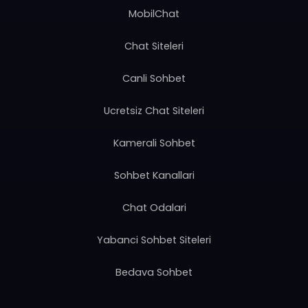
MobilChat
Chat Siteleri
Canli Sohbet
Ucretsiz Chat Siteleri
Kamerali Sohbet
Sohbet Kanallari
Chat Odalari
Yabanci Sohbet Siteleri
Bedava Sohbet