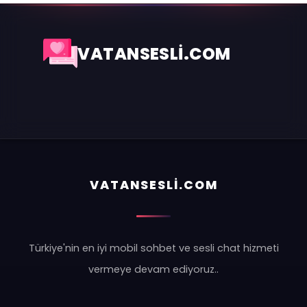
VATANSESLİ.COM
VATANSESLİ.COM
Türkiye'nin en iyi mobil sohbet ve sesli chat hizmeti
vermeye devam ediyoruz..