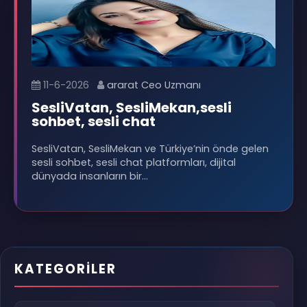
11-6-2026
ararat Ceo Uzmanı
SesliVatan, SesliMekan,sesli
sohbet, sesli chat
SesliVatan, SesliMekan ve Türkiye’nin önde gelen
sesli sohbet, sesli chat platformları, dijital
dünyada insanların bir…
KATEGORILER