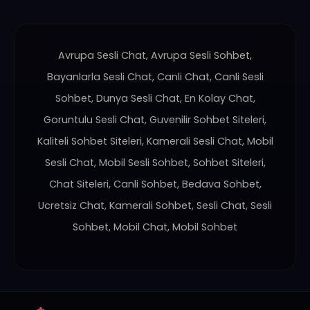
Avrupa Sesli Chat, Avrupa Sesli Sohbet,
Bayanlarla Sesli Chat, Canli Chat, Canli Sesli
Sohbet, Dunya Sesli Chat, En Kolay Chat,
Goruntulu Sesli Chat, Guvenilir Sohbet Siteleri,
Kaliteli Sohbet Siteleri, Kamerali Sesli Chat, Mobil
Sesli Chat, Mobil Sesli Sohbet, Sohbet Siteleri,
Chat Siteleri, Canli Sohbet, Bedava Sohbet,
Ucretsiz Chat, Kamerali Sohbet, Sesli Chat, Sesli
Sohbet, Mobil Chat, Mobil Sohbet