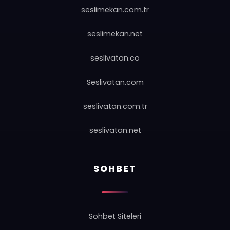
seslimekan.com.tr
seslimekan.net
seslivatan.co
Seslivatan.com
seslivatan.com.tr
seslivatan.net
SOHBET
Sohbet Siteleri