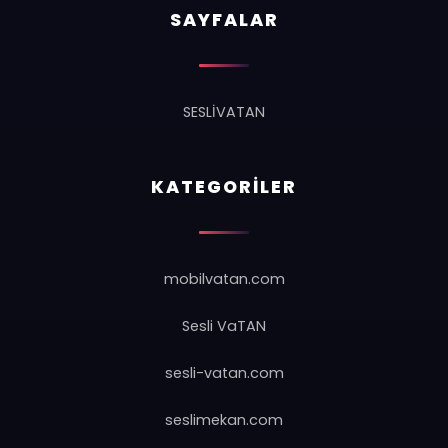
SAYFALAR
SESLİVATAN
KATEGORILER
mobilvatan.com
Sesli VaTAN
sesli-vatan.com
seslimekan.com