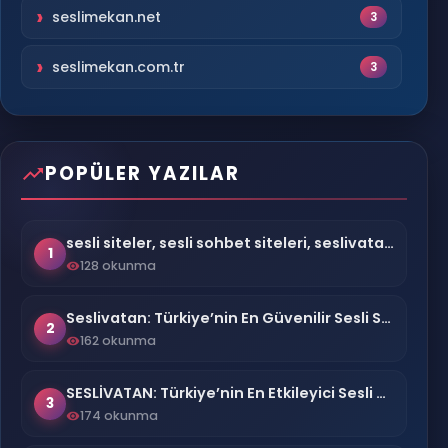
seslimekan.net
3
seslimekan.com.tr
3
POPÜLER YAZILAR
sesli siteler, sesli sohbet siteleri, seslivatan.com, sesli chat siteleri
1
128 okunma
Seslivatan: Türkiye’nin En Güvenilir Sesli Sohbet ve Canlı Chat Platformu
2
162 okunma
SESLİVATAN: Türkiye’nin En Etkileyici Sesli Sohbet Deneyimi
3
174 okunma