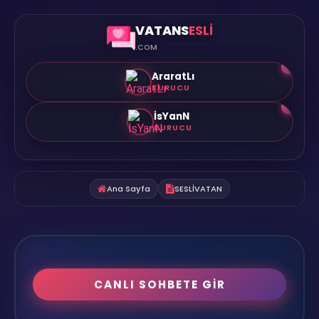
VATANS
ESLİ
.COM
👑
AraratLı
KURUCU
👑
İsYanN
KURUCU
Ana Sayfa
SESLİVATAN
CANLI SOHBETE GİR