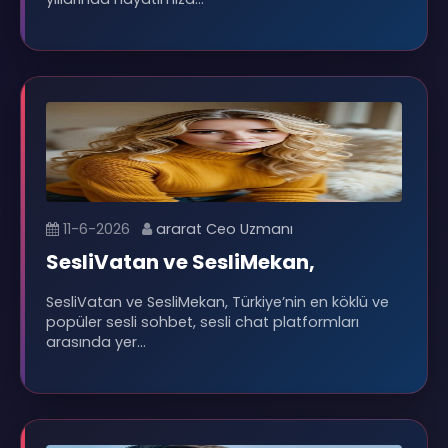
11-6-2026
ararat Ceo Uzmanı
SesliVatan ve SesliMekan,
SesliVatan ve SesliMekan, Türkiye’nin en köklü ve
popüler sesli sohbet, sesli chat platformları
arasında yer…