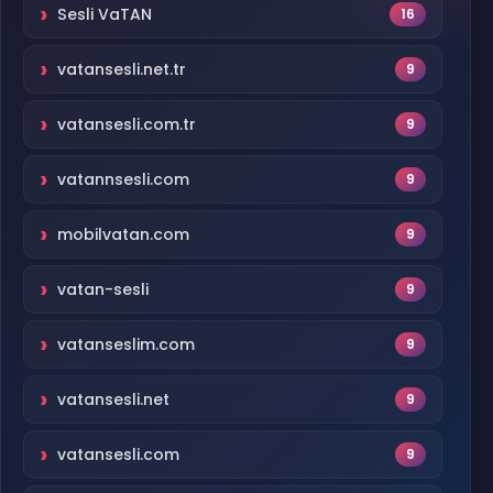
Sesli VaTAN
16
vatansesli.net.tr
9
vatansesli.com.tr
9
vatannsesli.com
9
mobilvatan.com
9
vatan-sesli
9
vatanseslim.com
9
vatansesli.net
9
vatansesli.com
9