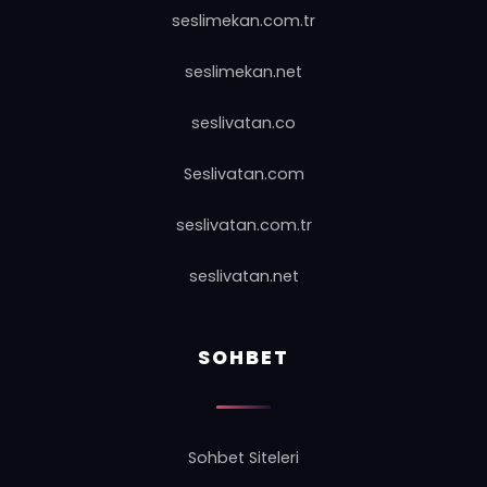
seslimekan.com.tr
seslimekan.net
seslivatan.co
Seslivatan.com
seslivatan.com.tr
seslivatan.net
SOHBET
Sohbet Siteleri