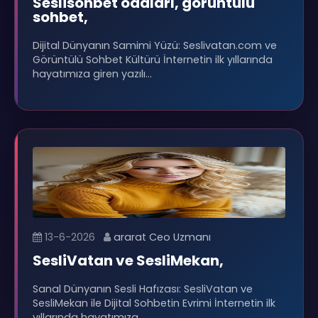
Seslisohbet odaları, görüntülü
sohbet,
Dijital Dünyanın Samimi Yüzü: Seslivatan.com ve
Görüntülü Sohbet Kültürü İnternetin ilk yıllarında
hayatımıza giren yazılı…
13-6-2026
ararat Ceo Uzmanı
SesliVatan ve SesliMekan,
Sanal Dünyanın Sesli Hafızası: SesliVatan ve
SesliMekan ile Dijital Sohbetin Evrimi İnternetin ilk
yıllarında hayatımıza…