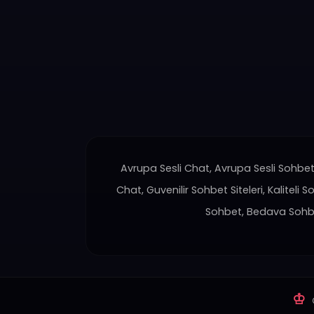
Avrupa Sesli Chat, Avrupa Sesli Sohbet,
Chat, Guvenilir Sohbet Siteleri, Kaliteli S
Sohbet, Bedava Sohbet