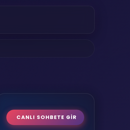
CANLI SOHBETE GİR