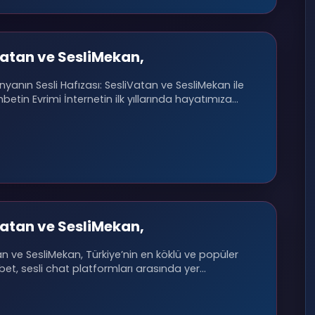
Vatan ve SesliMekan,
yanın Sesli Hafızası: SesliVatan ve SesliMekan ile
ohbetin Evrimi İnternetin ilk yıllarında hayatımıza…
Vatan ve SesliMekan,
n ve SesliMekan, Türkiye’nin en köklü ve popüler
bet, sesli chat platformları arasında yer…