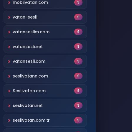
mobilvatan.com
9
vatan-sesli
9
vatanseslim.com
9
vatansesli.net
9
vatansesli.com
9
seslivatann.com
9
Seslivatan.com
9
seslivatan.net
9
seslivatan.com.tr
9