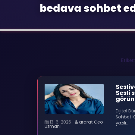
bedava sohbet ed
Etiket:
Sesli
Sesli 
görün
Dijital 
Sohbet Kü
13-6-2026
ararat Ceo
yazılı…
Uzmanı