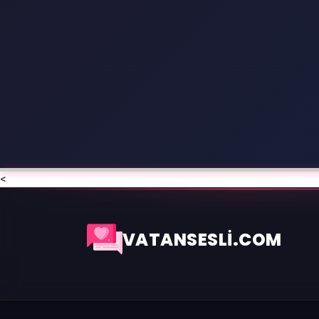
<
VATANSESLİ.COM