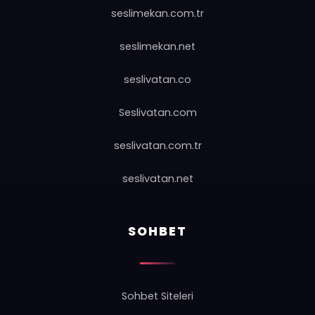
seslimekan.com.tr
seslimekan.net
seslivatan.co
Seslivatan.com
seslivatan.com.tr
seslivatan.net
SOHBET
Sohbet Siteleri