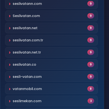
seslivatann.com
9
Seslivatan.com
9
seslivatan.net
9
seslivatan.com.tr
9
seslivatan.net.tr
9
seslivatan.co
9
sesli-vatan.com
9
vatanmobil.com
8
seslimekan.com
3