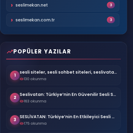
seslimekan.net
3
seslimekan.com.tr
3
POPÜLER YAZILAR
sesli siteler, sesli sohbet siteleri, seslivatan.com, sesli chat siteleri
1
130 okunma
Seslivatan: Türkiye’nin En Güvenilir Sesli Sohbet ve Canlı Chat Platformu
2
163 okunma
SESLİVATAN: Türkiye’nin En Etkileyici Sesli Sohbet Deneyimi
3
175 okunma