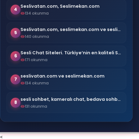
Seslivatan.com, Seslimekan.com
4
134 okunma
Seslivatan.com, seslimekan.com ve seslivatan.net
5
140 okunma
Sesli Chat Siteleri. Türkiye’nin en kaliteli Sesli Chat Siteleri kullanıcılarına ücretsiz olarak sunar. seslivatan.com-seslimekan.com,
6
171 okunma
seslivatan.com ve seslimekan.com
7
134 okunma
sesli sohbet, kameralı chat, bedava sohbet siteleri, mobil chat platformu.
8
131 okunma
<